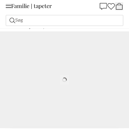
Summer Sale 30%
Søg
Tilbehør og værktøj
Rollers
18 cm Maxi rullesæt Green
Loading…