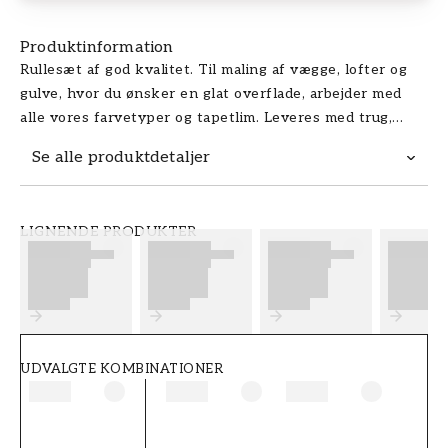
Produktinformation
Rullesæt af god kvalitet. Til maling af vægge, lofter og
gulve, hvor du ønsker en glat overflade, arbejder med
alle vores farvetyper og tapetlim. Leveres med trug,
trøje og grøn polyesterrulle.
Se alle produktdetaljer
Produktdetaljer
LIGNENDE PRODUKTER
VARENUMMER
FT5001-0318199H
UDVALGTE KOMBINATIONER