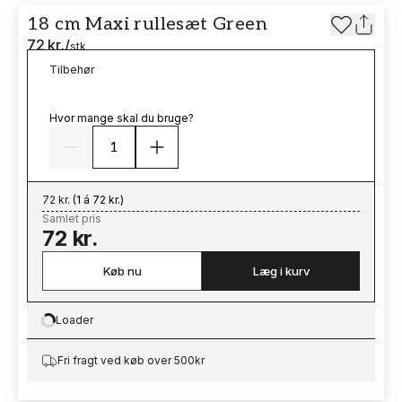
18 cm Maxi rullesæt Green
72 kr.
/
stk
Tilbehør
Hvor mange skal du bruge?
72 kr.
(
1 á 72 kr.
)
Samlet pris
72 kr.
Køb nu
Læg i kurv
Loader
Loading…
Fri fragt ved køb over 500kr