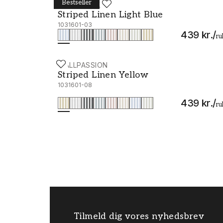
Bestseller
WALLPASSION
Striped Linen Light Blue - 1031601-03
Striped Linen Light Blue
1031601-03
439 kr.
/
ru
WALLPASSION
Striped Linen Yellow - 1031601-08
Striped Linen Yellow
1031601-08
439 kr.
/
ru
Tilmeld dig vores nyhedsbrev