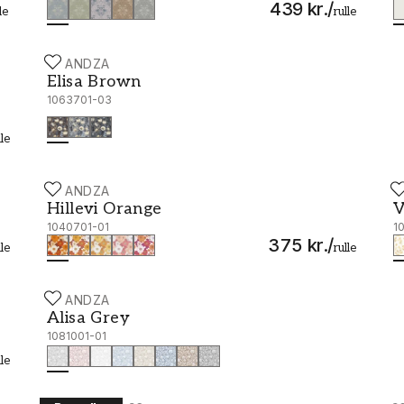
439 kr.
/
le
rulle
SCANDZA
Elisa Brown - 1063701-03
Elisa Brown
1063701-03
lle
SCANDZA
S
Hillevi Orange - 1040701-01
V
Hillevi Orange
V
1040701-01
1
375 kr.
/
lle
rulle
SCANDZA
Alisa Grey - 1081001-01
Alisa Grey
1081001-01
lle