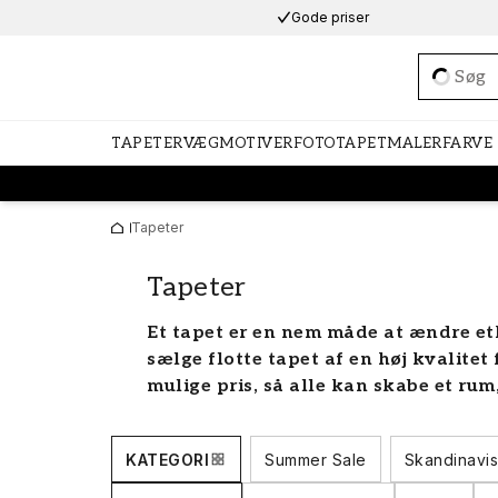
Gode priser
Loadi
TAPETER
VÆGMOTIVER
FOTOTAPET
MALERFARVE
Tapeter
Tapeter
Et tapet er en nem måde at ændre et
sælge flotte tapet af en høj kvalitet
mulige pris, så alle kan skabe et rum,
et bredt udvalg af stilfulde vægtapete
mønstre til alle rum i hjemmet. Vi ha
KATEGORI
Summer Sale
Skandinavis
Smukke tapeter