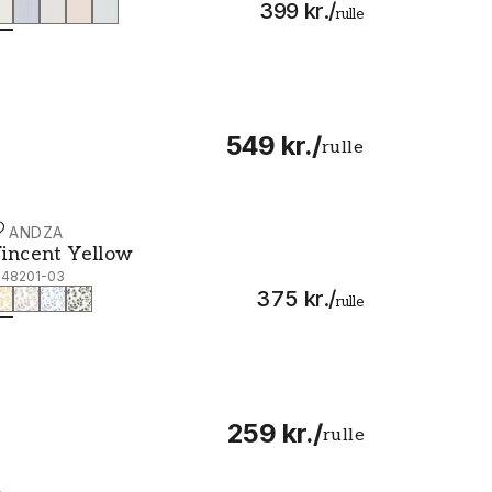
399 kr.
/
rulle
549 kr.
/
rulle
CANDZA
incent Yellow - 1048201-03
incent Yellow
048201-03
375 kr.
/
rulle
259 kr.
/
rulle