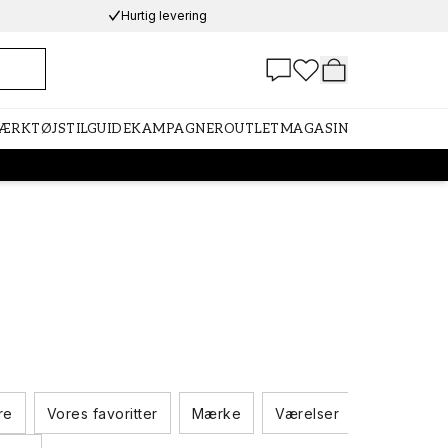
Hurtig levering
VÆRKTØJ
STILGUIDE
KAMPAGNER
OUTLET
MAGASIN
re
Vores favoritter
Mærke
Værelser
Farveskal