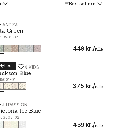
lg
Bestsellere
CANDZA
da Green - 1053901-02
da Green
053901-02
449 kr.
/
rulle
Nyhed
ALLPASSION KIDS
ackson Blue - 1115001-01
ackson Blue
115001-01
375 kr.
/
rulle
ALLPASSION
ictoria Ice Blue - 1003003-02
ictoria Ice Blue
003003-02
439 kr.
/
rulle