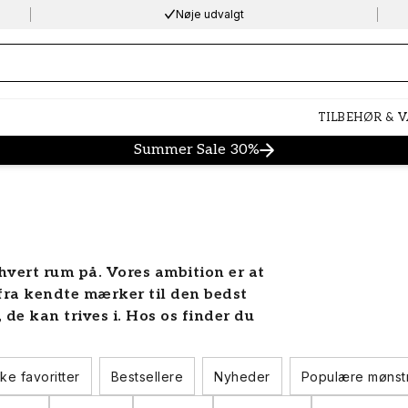
Nøje udvalgt
ng…
TILBEHØR & 
Summer Sale 30%
hvert rum på. Vores ambition er at
 fra kendte mærker til den bedst
 de kan trives i. Hos os finder du
r i alle farver, stilarter og
r tapeter til enhver smag.
ke favoritter
Bestsellere
Nyheder
Populære mønst