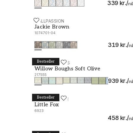
339 kr.
/
rul
WALLPASSION
Jackie Brown - 1074701-04
Jackie Brown
1074701-04
319 kr.
/
ru
Bestseller
WILLIAM MORRIS
Willow Boughs Soft Olive - 217555
Willow Boughs Soft Olive
217555
939 kr.
/
ru
Bestseller
BORÅSTAPETER
Little Fox - 6923
Little Fox
6923
458 kr.
/
ru