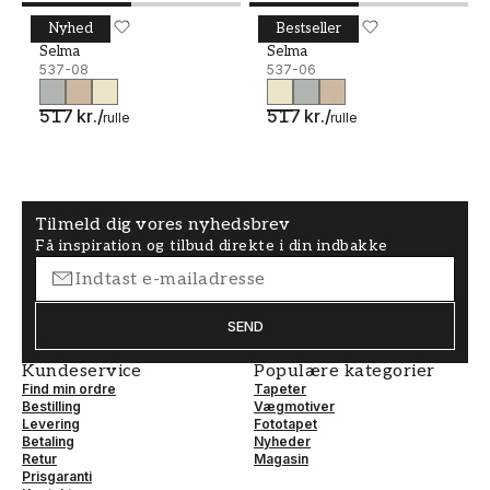
Nyhed
Bestseller
Selma - 537-08
DURO
Selma - 537-06
DURO
Selma
Selma
537-08
537-06
517 kr.
/
517 kr.
/
rulle
rulle
Tilmeld dig vores nyhedsbrev
Få inspiration og tilbud direkte i din indbakke
SEND
Kundeservice
Populære kategorier
Find min ordre
Tapeter
Bestilling
Vægmotiver
Levering
Fototapet
Betaling
Nyheder
Retur
Magasin
Prisgaranti