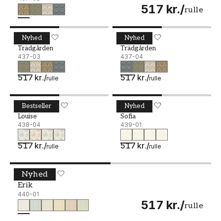
517 kr.
/
rulle
Nyhed
Nyhed
Trädgården - 437-03
DURO
Trädgården - 437-04
DURO
Trädgården
Trädgården
437-03
437-04
517 kr.
/
517 kr.
/
rulle
rulle
Bestseller
Nyhed
Louise - 438-04
DURO
Sofia - 439-01
DURO
Louise
Sofia
438-04
439-01
517 kr.
/
517 kr.
/
rulle
rulle
Nyhed
Erik - 440-01
DURO
Erik
440-01
517 kr.
/
rulle