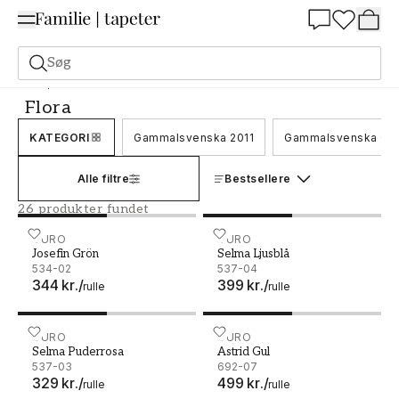
Summer Sale 30%
Søg
Tapeter
Mærke
Duro
Flora
Flora
KATEGORI
Gammalsvenska 2011
Gammalsvenska Qu
Alle filtre
Bestsellere
26 produkter fundet
Josefin Grön - 534-02
DURO
Selma Ljusblå - 537-04
DURO
Josefin Grön
Selma Ljusblå
534-02
537-04
344 kr.
/
399 kr.
/
rulle
rulle
Selma Puderrosa - 537-03
DURO
Astrid Gul - 692-07
DURO
Selma Puderrosa
Astrid Gul
537-03
692-07
329 kr.
/
499 kr.
/
rulle
rulle