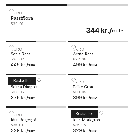
Passiflora - 539-01
DURO
Passiflora
539-01
344 kr.
/
rulle
Sonja Rosa - 536-02
DURO
Astrid Rosa - 692-08
DURO
Sonja Rosa
Astrid Rosa
536-02
692-08
449 kr.
/
499 kr.
/
rulle
rulle
Bestseller
Selma Dimgrön - 537-05
DURO
Folke Grön - 538-05
DURO
Selma Dimgrön
Folke Grön
537-05
538-05
379 kr.
/
399 kr.
/
rulle
rulle
Bestseller
Idun Beigegrå - 535-01
DURO
Idun Mörkgrön - 535-05
DURO
Idun Beigegrå
Idun Mörkgrön
535-01
535-05
329 kr.
/
329 kr.
/
rulle
rulle