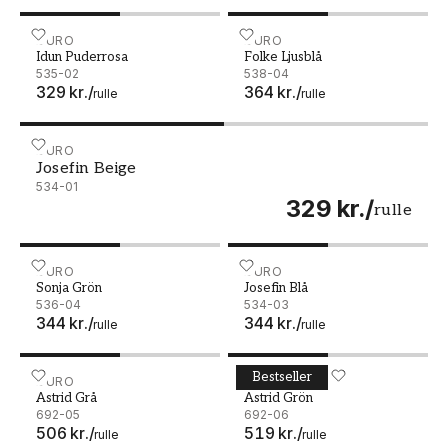
Idun Puderrosa - 535-02
DURO
Folke Ljusblå - 538-04
DURO
Idun Puderrosa
Folke Ljusblå
535-02
538-04
329 kr.
/
364 kr.
/
rulle
rulle
Josefin Beige - 534-01
DURO
Josefin Beige
534-01
329 kr.
/
rulle
Sonja Grön - 536-04
DURO
Josefin Blå - 534-03
DURO
Sonja Grön
Josefin Blå
536-04
534-03
344 kr.
/
344 kr.
/
rulle
rulle
Bestseller
Astrid Grå - 692-05
DURO
Astrid Grön - 692-06
DURO
Astrid Grå
Astrid Grön
692-05
692-06
506 kr.
/
519 kr.
/
rulle
rulle