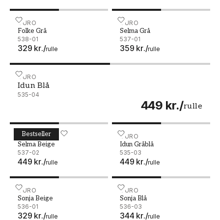
Folke Grå - 538-01
DURO
Selma Grå - 537-01
DURO
Folke Grå
Selma Grå
538-01
537-01
329 kr.
/
359 kr.
/
rulle
rulle
Idun Blå - 535-04
DURO
Idun Blå
535-04
449 kr.
/
rulle
Bestseller
Selma Beige - 537-02
DURO
Idun Gråblå - 535-03
DURO
Selma Beige
Idun Gråblå
537-02
535-03
449 kr.
/
449 kr.
/
rulle
rulle
Sonja Beige - 536-01
DURO
Sonja Blå - 536-03
DURO
Sonja Beige
Sonja Blå
536-01
536-03
329 kr.
/
344 kr.
/
rulle
rulle