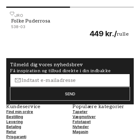
Folke Puderrosa - 538-03
DURO
Folke Puderrosa
538-03
449 kr.
/
rulle
Tilmeld dig vores nyhedsbrev
Få inspiration og tilbud direkte i din indbakke
SEND
Kundeservice
Populære kategorier
Find min ordre
Tapeter
Bestilling
Vægmotiver
Levering
Fototapet
Betaling
Nyheder
Retur
Magasin
Prisgaranti