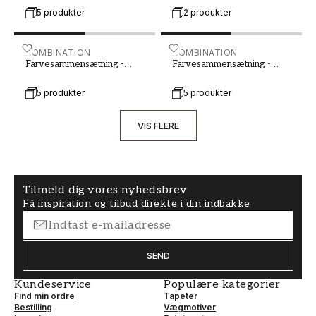
kombinationer. Lad os hjælpe dig med at finde
5 produkter
2 produkter
den perfekte farvesætning for netop dit projekt!
Farvesammensætning - Britas Hus - 694-02 - 00292-01
KOMBINATION
Farvesammensætning - Noc
KOMBINATION
Farvesammensætning -
Farvesammensætning -
Britas Hus - 694-02
Nocturne - 2023
5 produkter
5 produkter
VIS FLERE
Tilmeld dig vores nyhedsbrev
Få inspiration og tilbud direkte i din indbakke
SEND
Kundeservice
Populære kategorier
Find min ordre
Tapeter
Bestilling
Vægmotiver