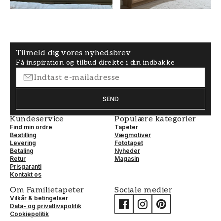
MØNSTERJUSTERING
Ret
Tilmeld dig vores nyhedsbrev
Få inspiration og tilbud direkte i din indbakke
SEND
Kundeservice
Populære kategorier
Find min ordre
Tapeter
Bestilling
Vægmotiver
Levering
Fototapet
Betaling
Nyheder
Retur
Magasin
Prisgaranti
Kontakt os
Om Familietapeter
Sociale medier
Vilkår & betingelser
Data- og privatlivspolitik
Cookiepolitik