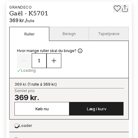
GRANDECO
Gaël - K5701
369 kr.
/
rulle
Beregn
Tapetprøve
Ruller
Hvor mange ruller skal du bruge?
Loading
369 kr.
(
1 rulle á 369 kr.
)
Samlet pris
369 kr.
Køb nu
Læg i kurv
Loader
Loading…