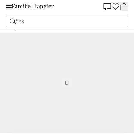
Summer Sale 30%
Søg
Tapeter
Mærke
Grandeco
Kaia
Gaël - K5701
Loading…