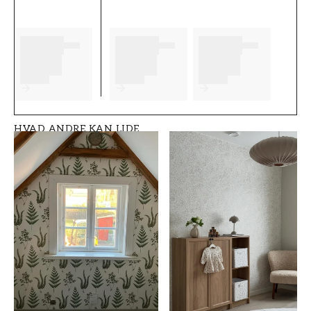
dig en masse fornøjelse og glæde med dine
nye tapeter fra Grandeco.
Produktdetaljer
VARENUMMER
BRAND
FT0539-K5701
Grandeco
HVAD ANDRE KAN LIDE
STIL
BREDDE (m)
Moderne
0,53
HØJDE (m)
MØNSTER
10,05
Grafisk
SAMLING
FARVE
Kaia
Hvidt
MØNSTERHØJDE (cm)
TAPETTYPE
32
Non-Woven