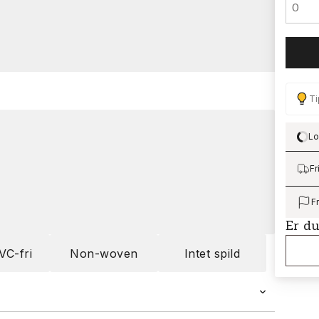
Ti
Lo
Lo
Fr
F
Er du
VC-fri
Non-woven
Intet spild