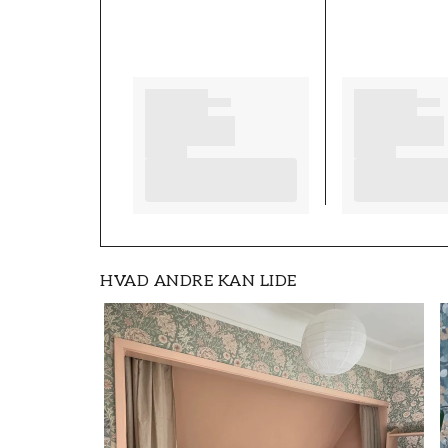
FT0803-2402485
VÆRELSE
Teenageværelse, Stue
MOTIV
Hav & søer
HVAD ANDRE KAN LIDE