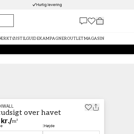
Hurtig levering
VÆRKTØJ
STILGUIDE
KAMPAGNER
OUTLET
MAGASIN
IWALL
tudsigt over havet
kr.
/
m²
de
Højde