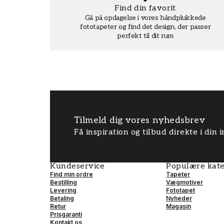
Find din favorit
Gå på opdagelse i vores håndplukkede
fototapeter og find det design, der passer
perfekt til dit rum
Tilmeld dig vores nyhedsbrev
Få inspiration og tilbud direkte i din
Kundeservice
Populære kate
Find min ordre
Tapeter
Bestilling
Vægmotiver
Levering
Fototapet
Betaling
Nyheder
Retur
Magasin
Prisgaranti
Kontakt os