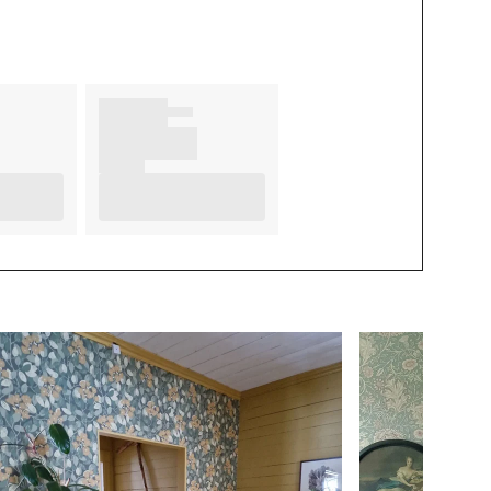
Turkis
BRAND
Scandiwall
FORMAT
Liggende