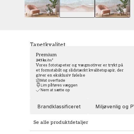
Tapetkvalitet
Premium
245 kr.
/
m²
Vores fototapeter og vægmotiver er trykt på
et formstabilt og slidstærkt kvalitetspapir, der
giver en eksklusiv følelse
Mat overflade
Lim påføres væggen
Nem at sætte op
Brandklassificeret
Miljøvenlig og P
Se alle produktdetaljer