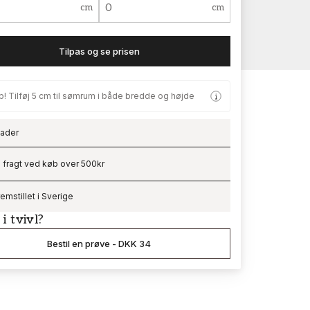
cm
cm
Tilpas og se prisen
p! Tilføj 5 cm til sømrum i både bredde og højde
ader
ading…
i fragt ved køb over 500kr
remstillet i Sverige
 i tvivl?
Bestil en prøve
-
DKK 34