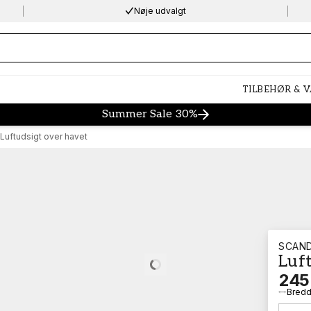
Nøje udvalgt
ng…
TILBEHØR & 
Summer Sale 30%
Luftudsigt over havet
SCAND
Luf
Loading…
245 
Bred