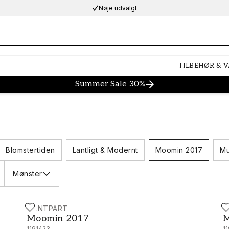
Nøje udvalgt
ng…
TILBEHØR & 
Summer Sale 30%
Blomstertiden
Lantligt & Modernt
Moomin 2017
Mu
Mønster
PAINTPART
P
Moomin 2017 - 5162-1
M
Moomin 2017
M
1191423
1