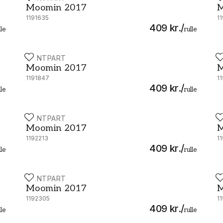
Moomin 2017
M
1191635
1
409 kr.
/
lle
rulle
PAINTPART
P
Moomin 2017 - 5163-3
M
Moomin 2017
M
1191847
1
409 kr.
/
lle
rulle
PAINTPART
P
Moomin 2017 - 5164-3
M
Moomin 2017
M
1192213
1
409 kr.
/
lle
rulle
PAINTPART
P
Moomin 2017 - 5164-6
M
Moomin 2017
M
1192305
1
409 kr.
/
lle
rulle