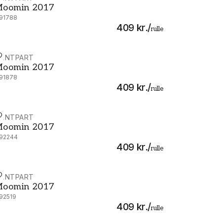
oomin 2017
191788
409 kr.
/
rulle
AINTPART
oomin 2017 - 5163-4
oomin 2017
191878
409 kr.
/
rulle
AINTPART
oomin 2017 - 5164-4
oomin 2017
192244
409 kr.
/
rulle
AINTPART
oomin 2017 - 5165-1
oomin 2017
192519
409 kr.
/
rulle