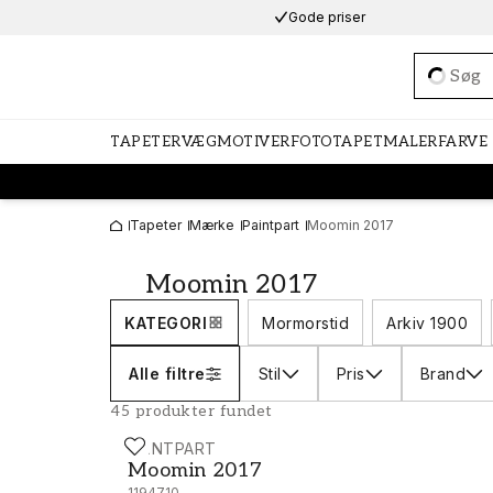
Gode priser
Loadi
TAPETER
VÆGMOTIVER
FOTOTAPET
MALERFARVE
Tapeter
Mærke
Paintpart
Moomin 2017
Moomin 2017
KATEGORI
Mormorstid
Arkiv 1900
Alle filtre
Stil
Pris
Brand
45 produkter fundet
PAINTPART
Moomin 2017 - 5171-1
Moomin 2017
1194710