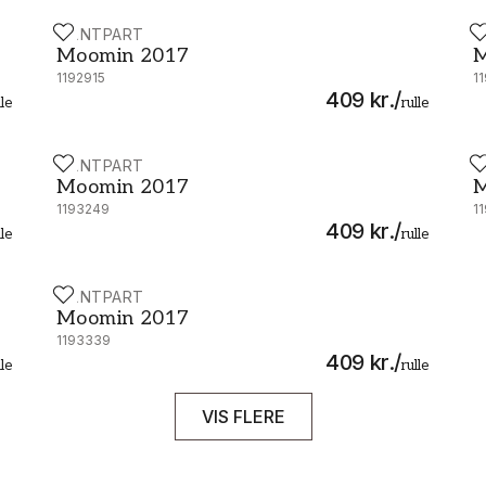
PAINTPART
P
Moomin 2017 - 5166-2
M
Moomin 2017
M
1192915
1
409 kr.
/
lle
rulle
PAINTPART
P
Moomin 2017 - 5167-1
M
Moomin 2017
M
1193249
1
409 kr.
/
lle
rulle
PAINTPART
Moomin 2017 - 5167-4
Moomin 2017
1193339
409 kr.
/
lle
rulle
VIS FLERE