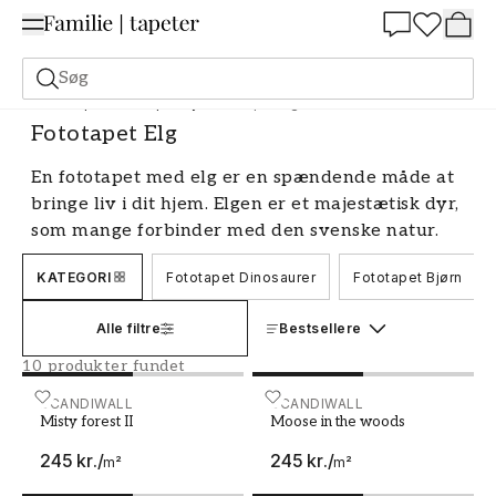
Summer Sale 30%
Søg
Fototapet
Fototapet Dyr
Fototapet Elg
Fototapet Elg
En fototapet med elg er en spændende måde at
bringe liv i dit hjem. Elgen er et majestætisk dyr,
som mange forbinder med den svenske natur.
Med en realistisk baggrundstapet forvandles dit
KATEGORI
Fototapet Dinosaurer
Fototapet Bjørn
rum til et roligt sted, hvor du kan drømme dig
væk til skoven. Lad os udforske, hvordan du kan
Alle filtre
Bestsellere
bruge en vægmaleri med elgmotiv til at skabe
en unik og personlig indretning.
10 produkter fundet
Skab en naturlig følelse med en
Misty forest II
SCANDIWALL
Moose in the woods
SCANDIWALL
Misty forest II
Moose in the woods
fototapet
245 kr.
/
245 kr.
/
m²
m²
Ved at vælge en fototapet med elg kan du nemt