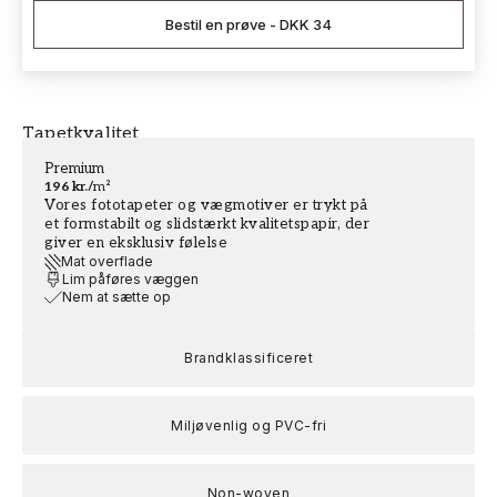
Bestil en prøve
-
DKK 34
Tapetkvalitet
Premium
196 kr.
/
m²
Vores fototapeter og vægmotiver er trykt på
et formstabilt og slidstærkt kvalitetspapir, der
giver en eksklusiv følelse
Mat overflade
Lim påføres væggen
Nem at sætte op
Brandklassificeret
Miljøvenlig og PVC-fri
Non-woven