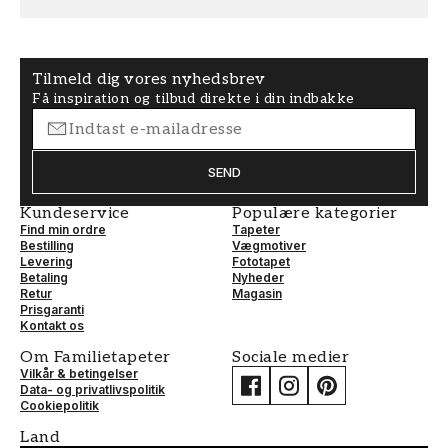
Liggende
Tilmeld dig vores nyhedsbrev
Få inspiration og tilbud direkte i din indbakke
SEND
Kundeservice
Populære kategorier
Find min ordre
Tapeter
Bestilling
Vægmotiver
Levering
Fototapet
Betaling
Nyheder
Retur
Magasin
Prisgaranti
Kontakt os
Om Familietapeter
Sociale medier
Vilkår & betingelser
Data- og privatlivspolitik
Cookiepolitik
Land