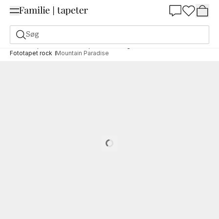
Summer Sale 30%
Søg
Fototapet
Motiv
Fototapet naturen og landskabet
Fototapet rock
Mountain Paradise
Loading…