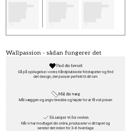
Non-woven (150g/m2). Materialet giver et
eksklusivt udseende og fornemmelse til dine
vægge. Når du sætter tapetet op, skal limen
påføres direkte på featurevæggen (Non-
woven lim), og tapetbanerne monteres kant i
kant. Tapetbanernes bredde er 50 cm, og
tapetet er nemt at montere, men hvis du føler
dig usikker, bør du overveje at få hjælp fra en
Wallpassion - sådan fungerer det
professionel håndværker. OBS! Husk at tilføje
5 cm til skærekanten i både bredde og højde.
Find din favorit
Gå på opdagelse i vores håndplukkede fototapeter og find
det design, der passer perfekt til dit rum
Produktdetaljer
VARENUMMER
VÆRELSE
FT0803-317128
Stue
Mål din væg
Mål væggen og angiv bredde og højde for at få vist prisen
BRAND
MOTIV
Scandiwall
Natur & landskab
Så sørger vi for resten
Når vi har modtaget din ordre, producerer vi dit tapet og
sender det inden for 3–6 hverdage
FORMAT