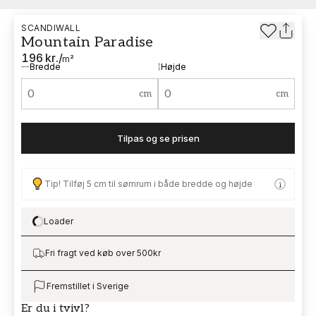
SCANDIWALL
Mountain Paradise
196 kr.
/
m²
Bredde
Højde
cm
cm
Tilpas og se prisen
Tip! Tilføj 5 cm til sømrum i både bredde og højde
Loader
Loading…
Fri fragt ved køb over 500kr
Fremstillet i Sverige
Er du i tvivl?