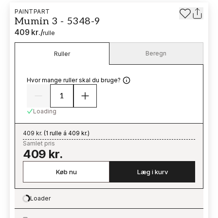
PAINTPART
Mumin 3 - 5348-9
409 kr.
/
rulle
Beregn
Ruller
Hvor mange ruller skal du bruge?
Loading
409 kr.
(
1 rulle á 409 kr.
)
Samlet pris
409 kr.
Køb nu
Læg i kurv
Loader
Loading…