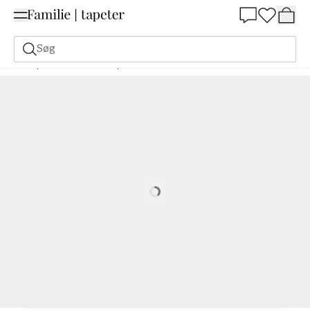
Summer Sale 30%
Søg
Tapeter
Mærke
Paintpart
Mumin 3
Mumin 3 - 5348-9
Loading…