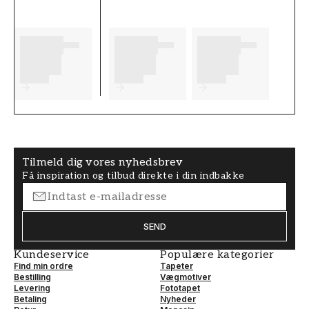
dig en masse fornøjelse og glæde med dine
nye tapeter fra Paintpart.
Produktdetaljer
VARENUMMER
BREDDE (m)
FT0544-5348-9
0,53
HØJDE (m)
BRAND
10,05
Paintpart
Tilmeld dig vores nyhedsbrev
Få inspiration og tilbud direkte i din indbakke
SAMLING
TAPETTYPE
Mumin 3
Non-Woven
SEND
Kundeservice
Populære kategorier
Find min ordre
Tapeter
Bestilling
Vægmotiver
Levering
Fototapet
Betaling
Nyheder