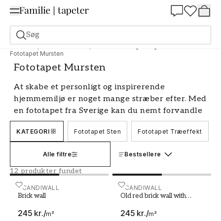
Summer Sale 30%
Søg
Fototapet
Motiv
Fototapet Materialer og design
Fototapet Mursten
Fototapet Mursten
At skabe et personligt og inspirerende
hjemmemiljø er noget mange stræber efter. Med
en fototapet fra Sverige kan du nemt forvandle
dit hjem og give det et unikt udtryk. Vores brede
KATEGORI
Fototapet Sten
Fototapet Træeffekt
udvalg af motiver og designere sikrer, at der er
noget for enhver smag og stil. Uanset om du
Alle filtre
Bestsellere
leder efter en beroligende naturscene, en urban
bybillede eller et abstrakt mønster, har vi den
12 produkter fundet
baggrundstapet, der passer præcis til dine
Brick wall
SCANDIWALL
Old red brick wall with da
SCANDIWALL
ønsker.
Brick wall
Old red brick wall with
damaged white paint layer
Fototapeter til alle rum
245 kr.
/
245 kr.
/
m²
m²