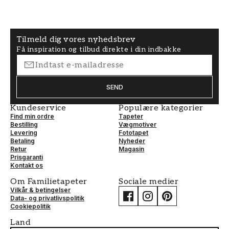
Tilmeld dig vores nyhedsbrev
Få inspiration og tilbud direkte i din indbakke
SEND
Kundeservice
Populære kategorier
Find min ordre
Tapeter
Bestilling
Vægmotiver
Levering
Fototapet
Betaling
Nyheder
Retur
Magasin
Prisgaranti
Kontakt os
Om Familietapeter
Sociale medier
Vilkår & betingelser
Data- og privatlivspolitik
Cookiepolitik
Land