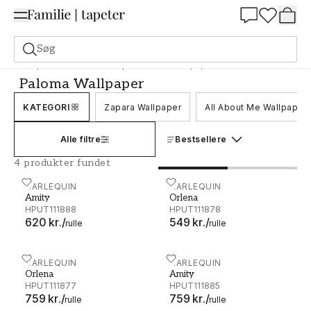
Summer Sale 30%
Søg
Tapeter
Mærke
Harlequin
Paloma Wallpaper
Paloma Wallpaper
KATEGORI
Zapara Wallpaper
All About Me Wallpaper
Alle filtre
Bestsellere
4 produkter fundet
Amity - HPUT111888
HARLEQUIN
Orlena - HPUT111878
HARLEQUIN
Amity
Orlena
HPUT111888
HPUT111878
620 kr.
/
549 kr.
/
rulle
rulle
Orlena - HPUT111877
HARLEQUIN
Amity - HPUT111885
HARLEQUIN
Orlena
Amity
HPUT111877
HPUT111885
759 kr.
/
759 kr.
/
rulle
rulle