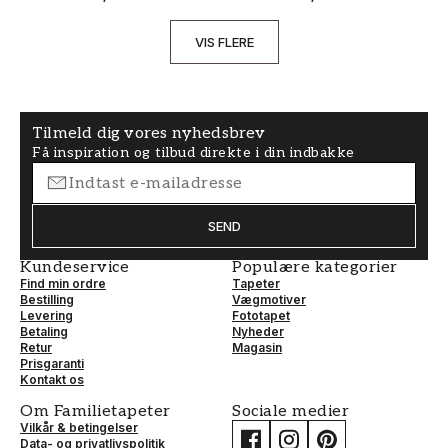
VIS FLERE
Tilmeld dig vores nyhedsbrev
Få inspiration og tilbud direkte i din indbakke
SEND
Kundeservice
Populære kategorier
Find min ordre
Tapeter
Bestilling
Vægmotiver
Levering
Fototapet
Betaling
Nyheder
Retur
Magasin
Prisgaranti
Kontakt os
Om Familietapeter
Sociale medier
Vilkår & betingelser
Data- og privatlivspolitik