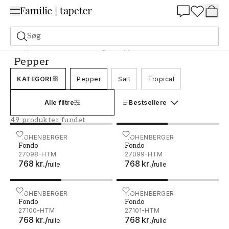
Summer Sale 30%
Søg
Tapeter
Mærke
Hohenberger
Pepper
Pepper
KATEGORI
Pepper
Salt
Tropical
Alle filtre
Bestsellere
49 produkter fundet
Fondo - 27098-HTM
HOHENBERGER
Fondo - 27099-HTM
HOHENBERGER
Fondo
Fondo
27098-HTM
27099-HTM
768 kr.
/
768 kr.
/
rulle
rulle
Fondo - 27100-HTM
HOHENBERGER
Fondo - 27101-HTM
HOHENBERGER
Fondo
Fondo
27100-HTM
27101-HTM
768 kr.
/
768 kr.
/
rulle
rulle