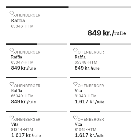
Raffia - 65346-HTM
HOHENBERGER
Raffia
65346-HTM
849 kr.
/
rulle
Raffia - 65347-HTM
HOHENBERGER
Raffia - 65348-HTM
HOHENBERGER
Raffia
Raffia
65347-HTM
65348-HTM
849 kr.
/
849 kr.
/
rulle
rulle
Raffia - 65349-HTM
HOHENBERGER
Vita - 81343-HTM
HOHENBERGER
Raffia
Vita
65349-HTM
81343-HTM
849 kr.
/
1.617 kr.
/
rulle
rulle
Vita - 81344-HTM
HOHENBERGER
Vita - 81345-HTM
HOHENBERGER
Vita
Vita
81344-HTM
81345-HTM
1.617 kr.
/
1.617 kr.
/
rulle
rulle