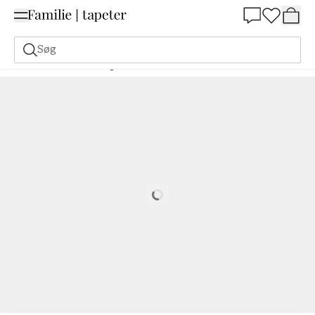
Summer Sale 30%
Søg
Malerfarve
Bestilling Udfra NCS
Bestil efter NCS
0515-R
Loading…