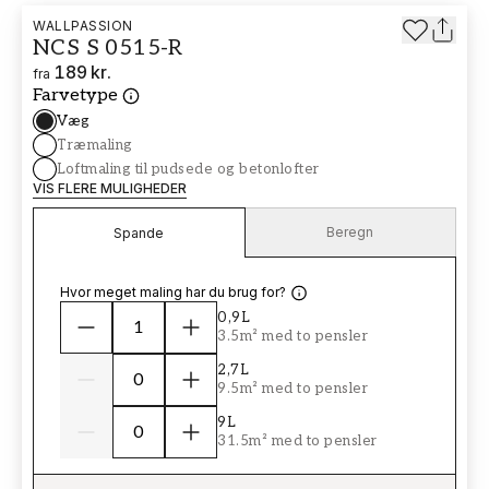
WALLPASSION
NCS S 0515-R
189 kr.
fra
Farvetype
Væg
Træmaling
Loftmaling til pudsede og betonlofter
VIS FLERE MULIGHEDER
Beregn
Spande
Hvor meget maling har du brug for?
0,9L
3.5m² med to pensler
2,7L
9.5m² med to pensler
9L
31.5m² med to pensler