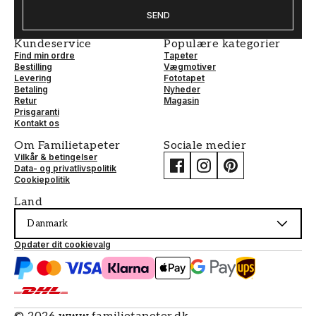
SEND
Kundeservice
Populære kategorier
Find min ordre
Tapeter
Bestilling
Vægmotiver
Levering
Fototapet
Betaling
Nyheder
Retur
Magasin
Prisgaranti
Kontakt os
Om Familietapeter
Sociale medier
Vilkår & betingelser
Data- og privatlivspolitik
Cookiepolitik
Land
Danmark
Opdater dit cookievalg