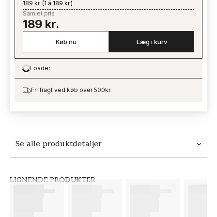
189 kr.
(
1 á 189 kr.
)
Samlet pris
189 kr.
Køb nu
Læg i kurv
Loader
Loading…
Fri fragt ved køb over 500kr
Se alle produktdetaljer
Produktdetaljer
LIGNENDE PRODUKTER
VARENUMMER
BRAND
FT38-000-W0000
Wallpassion