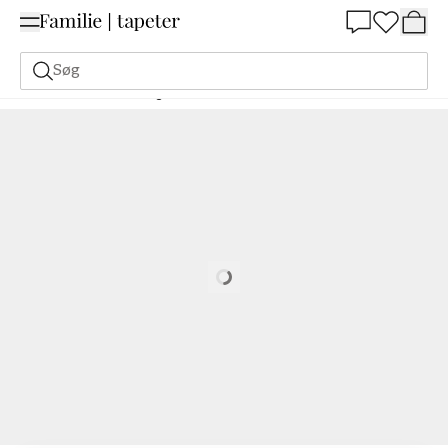
Summer Sale 30%
Søg
Malerfarve
Bestilling Udfra NCS
Bestil efter NCS
0520-G60Y
Loading…