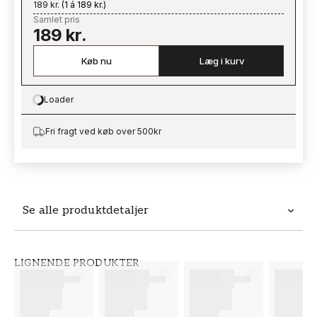
189 kr.
(
1 á 189 kr.
)
Samlet pris
189 kr.
Køb nu
Læg i kurv
Loader
Loading…
Fri fragt ved køb over 500kr
Se alle produktdetaljer
Produktdetaljer
LIGNENDE PRODUKTER
VARENUMMER
BRAND
FT38-000-W0000
Wallpassion