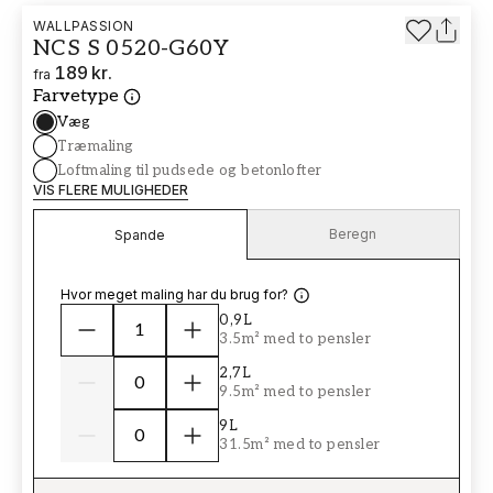
WALLPASSION
NCS S 0520-G60Y
189 kr.
fra
Farvetype
Væg
Træmaling
Loftmaling til pudsede og betonlofter
VIS FLERE MULIGHEDER
Beregn
Spande
Hvor meget maling har du brug for?
0,9L
3.5m² med to pensler
2,7L
9.5m² med to pensler
9L
31.5m² med to pensler