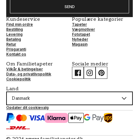
SEND
Kundeservice
Populære kategorier
Find min ordre
Tapeter
Bestilling
Vægmotiver
Levering
Fototapet
Betaling
Nyheder
Retur
Magasin
Prisgaranti
Kontakt os
Om Familietapeter
Sociale medier
Vilkår & betingelser
Data- og privatlivspolitik
Cookiepolitik
Land
Danmark
Opdater dit cookievalg