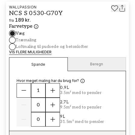
WALLPASSION
NCS S 0530-G70Y
189 kr.
fra
Farvetype
Væg
Træmaling
Loftmaling til pudsede og betonlofter
VIS FLERE MULIGHEDER
Beregn
Spande
Hvor meget maling har du brug for?
0,9L
3.5m² med to pensler
2,7L
9.5m² med to pensler
9L
31.5m² med to pensler