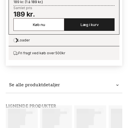
189 kr.
(
1 á 189 kr.
)
Samlet pris
189 kr.
Køb nu
Læg i kurv
Loader
Loading…
Fri fragt ved køb over 500kr
Se alle produktdetaljer
Produktdetaljer
LIGNENDE PRODUKTER
VARENUMMER
BRAND
FT38-000-W0000
Wallpassion