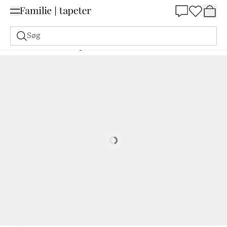
Summer Sale 30%
Søg
Malerfarve
Bestilling Udfra NCS
Bestil efter NCS
0530-G70Y
Loading…