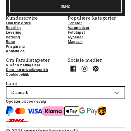
SEND
Kundeservice
Populære kategorier
Find min ordre
Tapeter
Bestilling
Vægmotiver
Levering
Fototapet
Betaling
Nyheder
Retur
Magasin
Prisgaranti
Kontakt os
Om Familietapeter
Sociale medier
Vilkår & betingelser
Data- og privatlivspolitik
Cookiepolitik
Land
Danmark
Opdater dit cookievalg