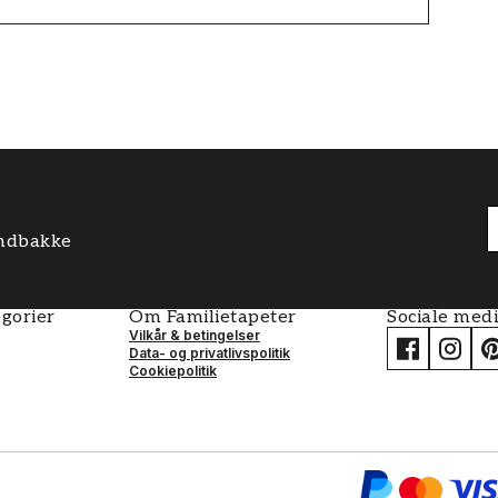
 indbakke
gorier
Om Familietapeter
Sociale med
Vilkår & betingelser
Data- og privatlivspolitik
Cookiepolitik