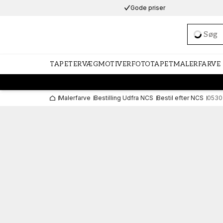
Gode priser
Loadi
TAPETER
VÆGMOTIVER
FOTOTAPET
MALERFARVE
Malerfarve
Bestilling Udfra NCS
Bestil efter NCS
0530