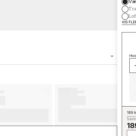
Væ
Tr
Lof
VIS FL
Hvo
BRAND
Wallpassion
189 k
Samle
18