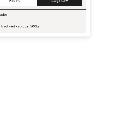
Køb nu
Læg i kurv
ader
ading…
i fragt ved køb over 500kr