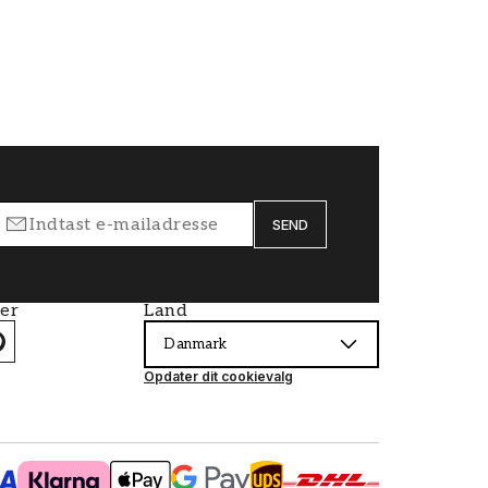
SEND
ier
Land
Danmark
Opdater dit cookievalg