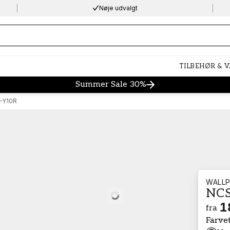
Nøje udvalgt
ng…
TILBEHØR & 
Summer Sale 30%
-Y10R
WALLP
NCS
Loading…
1
fra
Farve