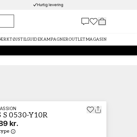
Hurtig levering
VÆRKTØJ
STILGUIDE
KAMPAGNER
OUTLET
MAGASIN
ASSION
 S 0530-Y10R
89 kr.
type