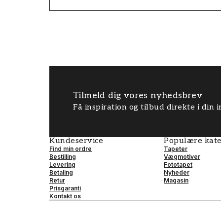
Tilmeld dig vores nyhedsbrev
Få inspiration og tilbud direkte i din
Kundeservice
Populære kate
Find min ordre
Tapeter
Bestilling
Vægmotiver
Levering
Fototapet
Betaling
Nyheder
Retur
Magasin
Prisgaranti
Kontakt os