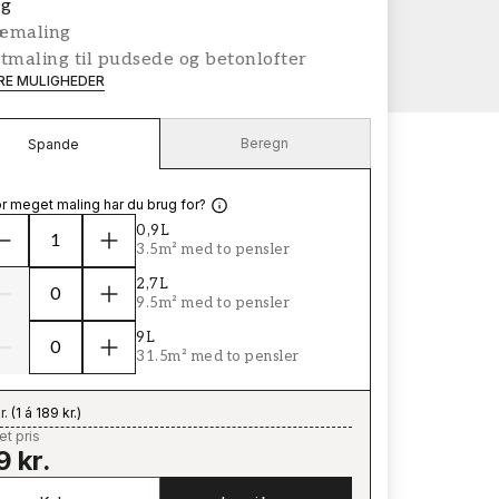
g
æmaling
tmaling til pudsede og betonlofter
ERE MULIGHEDER
Beregn
Spande
r meget maling har du brug for?
0,9L
3.5m² med to pensler
2,7L
9.5m² med to pensler
9L
31.5m² med to pensler
r.
(
1 á 189 kr.
)
t pris
9 kr.