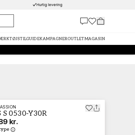
Hurtig levering
VÆRKTØJ
STILGUIDE
KAMPAGNER
OUTLET
MAGASIN
ASSION
 S 0530-Y30R
89 kr.
type