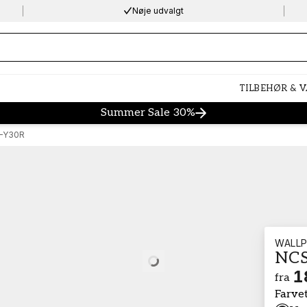
Nøje udvalgt
ng…
TILBEHØR & 
Summer Sale 30%
-Y30R
WALLP
NCS
Loading…
1
fra
Farve