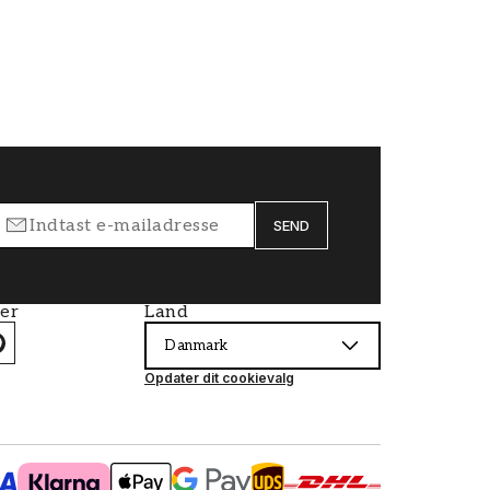
SEND
ier
Land
Danmark
Opdater dit cookievalg