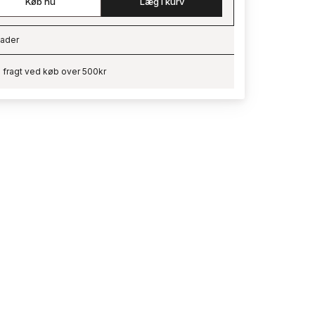
Køb nu
Læg i kurv
ader
ading…
i fragt ved køb over 500kr