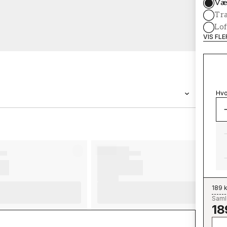
Væ
Tr
Lof
VIS FL
Hvo
BRAND
Wallpassion
189 k
Samle
18