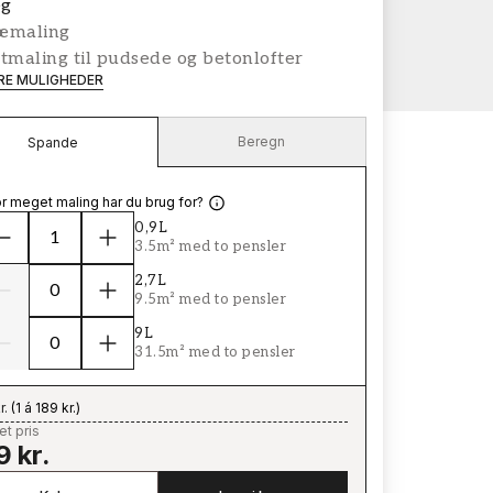
g
æmaling
tmaling til pudsede og betonlofter
ERE MULIGHEDER
Beregn
Spande
r meget maling har du brug for?
0,9L
3.5m² med to pensler
2,7L
9.5m² med to pensler
9L
31.5m² med to pensler
r.
(
1 á 189 kr.
)
t pris
9 kr.