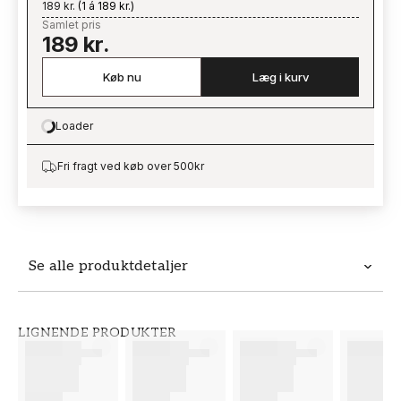
189 kr.
(
1 á 189 kr.
)
Samlet pris
189 kr.
Køb nu
Læg i kurv
Loader
Loading…
Fri fragt ved køb over 500kr
Se alle produktdetaljer
Produktdetaljer
LIGNENDE PRODUKTER
VARENUMMER
BRAND
FT38-000-W0000
Wallpassion