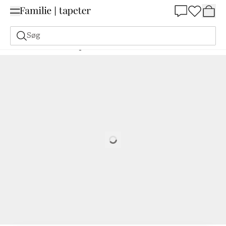
Summer Sale 30%
Søg
Malerfarve
Bestilling Udfra NCS
Bestil efter NCS
0530-Y50R
Loading…