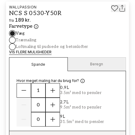
WALLPASSION
NCS S 0530-Y50R
189 kr.
fra
Farvetype
Væg
Træmaling
Loftmaling til pudsede og betonlofter
VIS FLERE MULIGHEDER
Beregn
Spande
Hvor meget maling har du brug for?
0,9L
3.5m² med to pensler
2,7L
9.5m² med to pensler
9L
31.5m² med to pensler