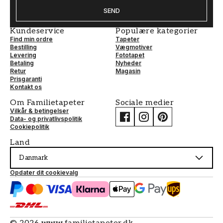
SEND
Kundeservice
Populære kategorier
Find min ordre
Tapeter
Bestilling
Vægmotiver
Levering
Fototapet
Betaling
Nyheder
Retur
Magasin
Prisgaranti
Kontakt os
Om Familietapeter
Sociale medier
Vilkår & betingelser
Data- og privatlivspolitik
Cookiepolitik
Land
Danmark
Opdater dit cookievalg