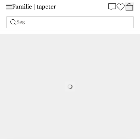
Summer Sale 30%
Søg
Malerfarve
Bestilling Udfra NCS
Bestil efter NCS
0540-Y60R
Loading…