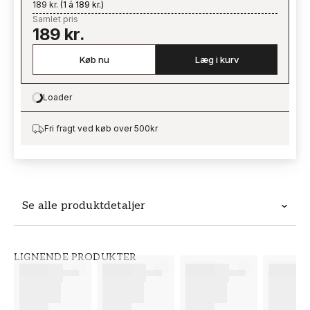
189 kr.
(
1 á 189 kr.
)
Samlet pris
189 kr.
Køb nu
Læg i kurv
Loader
Loading…
Fri fragt ved køb over 500kr
Se alle produktdetaljer
Produktdetaljer
LIGNENDE PRODUKTER
VARENUMMER
BRAND
FT38-000-W0000
Wallpassion