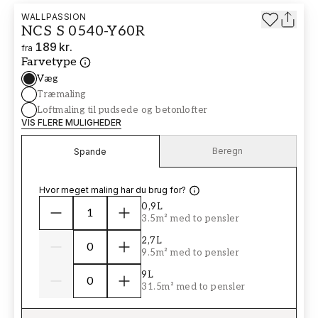
WALLPASSION
NCS S 0540-Y60R
189 kr.
fra
Farvetype
Væg
Træmaling
Loftmaling til pudsede og betonlofter
VIS FLERE MULIGHEDER
Beregn
Spande
Hvor meget maling har du brug for?
0,9L
3.5m² med to pensler
2,7L
9.5m² med to pensler
9L
31.5m² med to pensler