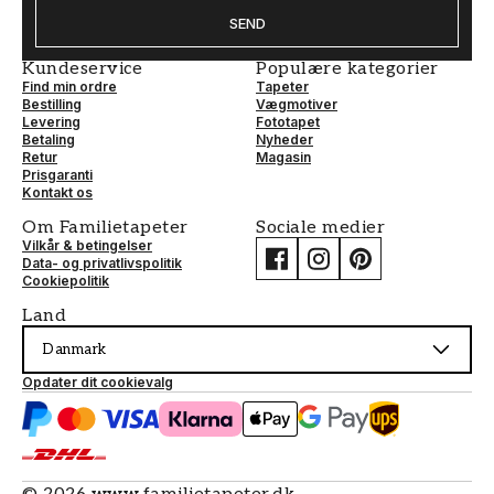
SEND
Kundeservice
Populære kategorier
Find min ordre
Tapeter
Bestilling
Vægmotiver
Levering
Fototapet
Betaling
Nyheder
Retur
Magasin
Prisgaranti
Kontakt os
Om Familietapeter
Sociale medier
Vilkår & betingelser
Data- og privatlivspolitik
Cookiepolitik
Land
Danmark
Opdater dit cookievalg