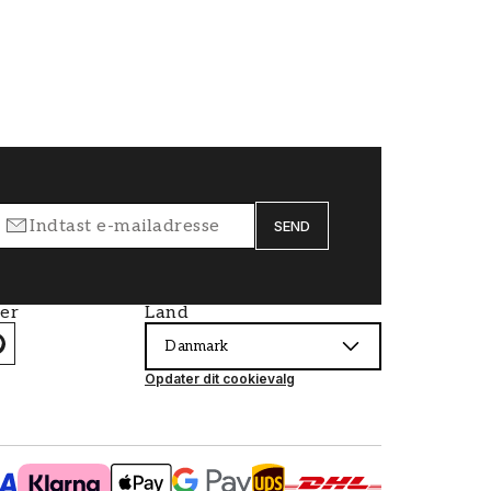
SEND
ier
Land
Danmark
Opdater dit cookievalg