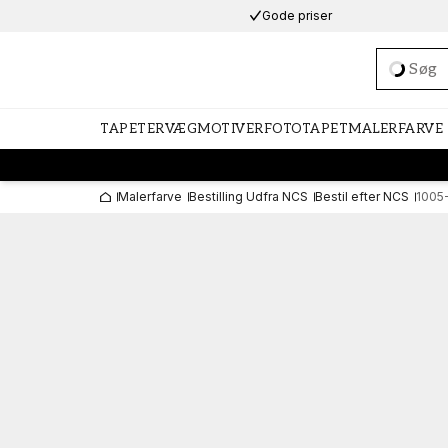
Gode priser
Loadi
TAPETER
VÆGMOTIVER
FOTOTAPET
MALERFARVE
Malerfarve
Bestilling Udfra NCS
Bestil efter NCS
1005