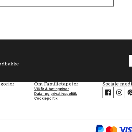
 indbakke
gorier
Om Familietapeter
Sociale med
Vilkår & betingelser
Data- og privatlivspolitik
Cookiepolitik