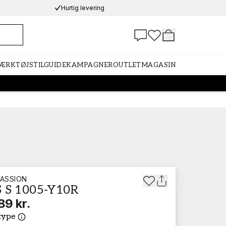
Hurtig levering
VÆRKTØJ
STILGUIDE
KAMPAGNER
OUTLET
MAGASIN
ASSION
 S 1005-Y10R
89 kr.
type