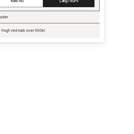
Køb nu
Læg i kurv
ader
ading…
i fragt ved køb over 500kr