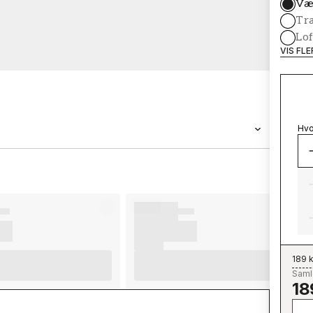
Væ
Tr
Lof
VIS FL
Hvo
BRAND
Wallpassion
189 k
Samle
18