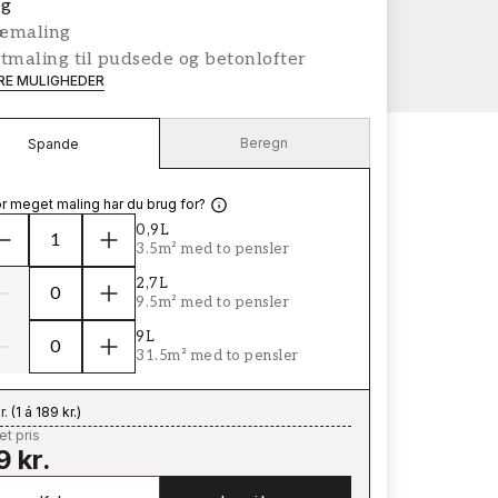
g
æmaling
tmaling til pudsede og betonlofter
ERE MULIGHEDER
Beregn
Spande
r meget maling har du brug for?
0,9L
3.5m² med to pensler
2,7L
9.5m² med to pensler
9L
31.5m² med to pensler
r.
(
1 á 189 kr.
)
t pris
9 kr.