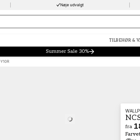
Nøje udvalgt
ng…
TILBEHØR & 
Summer Sale 30%
-Y10R
WALLP
NCS
Loading…
1
fra
Farve