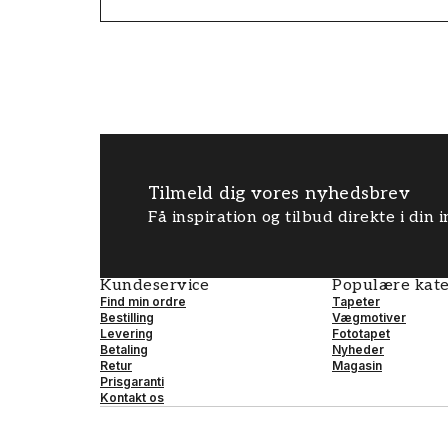
Tilmeld dig vores nyhedsbrev
Få inspiration og tilbud direkte i din
Kundeservice
Populære kate
Find min ordre
Tapeter
Bestilling
Vægmotiver
Levering
Fototapet
Betaling
Nyheder
Retur
Magasin
Prisgaranti
Kontakt os