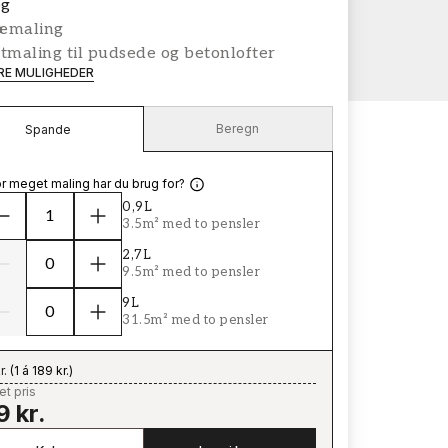
g
æmaling
tmaling til pudsede og betonlofter
ERE MULIGHEDER
Beregn
Spande
r meget maling har du brug for?
0,9L
3.5m² med to pensler
2,7L
9.5m² med to pensler
9L
31.5m² med to pensler
r.
(
1 á 189 kr.
)
t pris
9 kr.