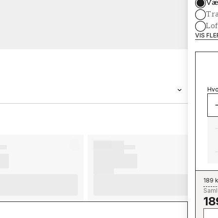
Væ
Tr
Lof
VIS FL
Hvo
BRAND
Wallpassion
189 k
Samle
18