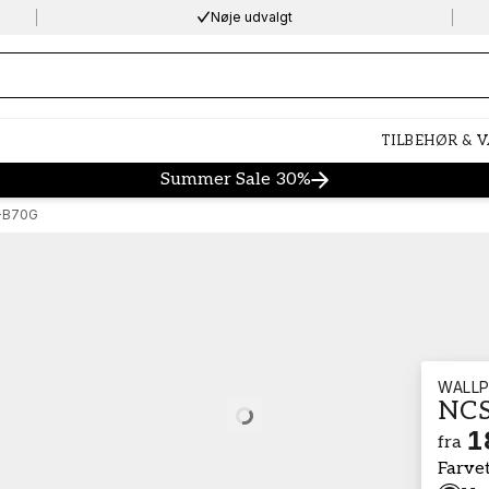
Nøje udvalgt
ng…
TILBEHØR & 
Summer Sale 30%
-B70G
WALLP
NCS
Loading…
1
fra
Farve