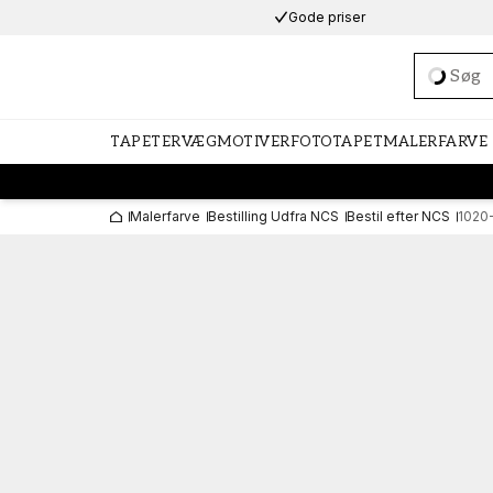
Gode priser
Loadi
TAPETER
VÆGMOTIVER
FOTOTAPET
MALERFARVE
Malerfarve
Bestilling Udfra NCS
Bestil efter NCS
1020