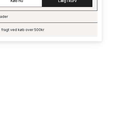
Køb nu
Læg i kurv
ader
ading…
i fragt ved køb over 500kr