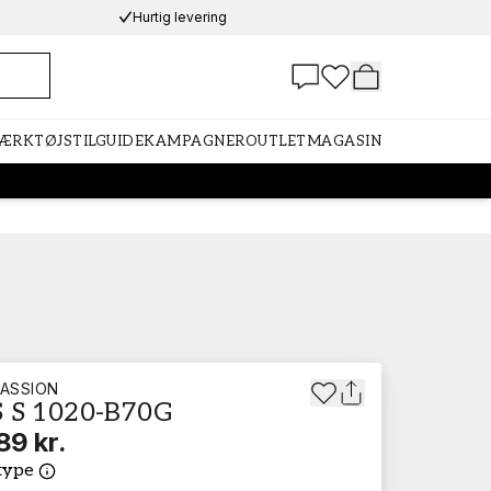
Hurtig levering
VÆRKTØJ
STILGUIDE
KAMPAGNER
OUTLET
MAGASIN
ASSION
 S 1020-B70G
89 kr.
type