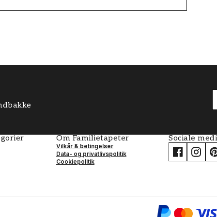
 indbakke
gorier
Om Familietapeter
Sociale med
Vilkår & betingelser
Data- og privatlivspolitik
Cookiepolitik