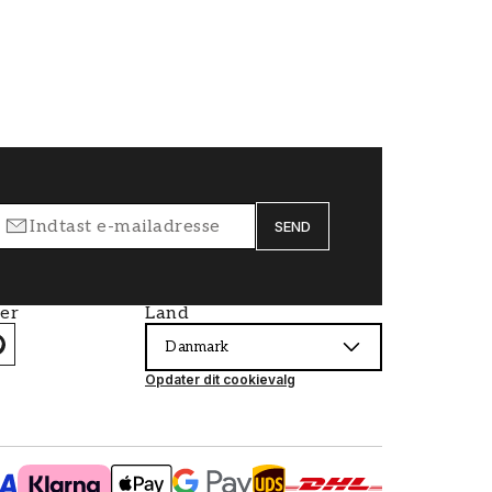
SEND
ier
Land
Danmark
Opdater dit cookievalg