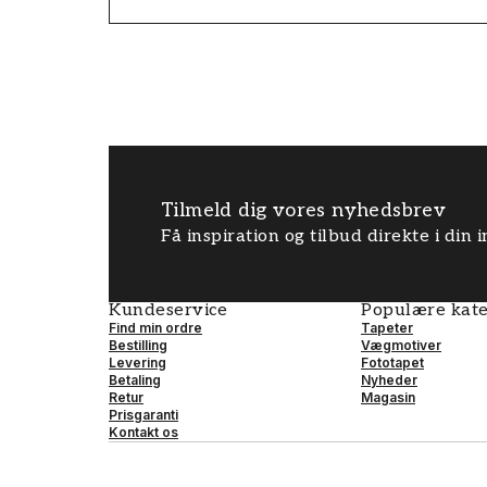
Tilmeld dig vores nyhedsbrev
Få inspiration og tilbud direkte i din
Kundeservice
Populære kate
Find min ordre
Tapeter
Bestilling
Vægmotiver
Levering
Fototapet
Betaling
Nyheder
Retur
Magasin
Prisgaranti
Kontakt os