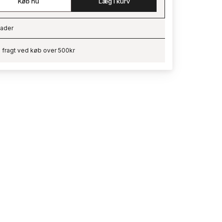
Køb nu
Læg i kurv
ader
ading…
i fragt ved køb over 500kr