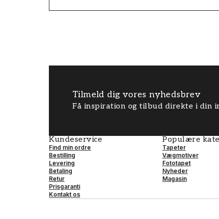
Tilmeld dig vores nyhedsbrev
Få inspiration og tilbud direkte i din
Kundeservice
Populære kate
Find min ordre
Tapeter
Bestilling
Vægmotiver
Levering
Fototapet
Betaling
Nyheder
Retur
Magasin
Prisgaranti
Kontakt os