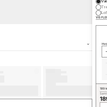
Væ
Tr
Lof
VIS FL
Hvo
BRAND
Wallpassion
189 k
Samle
18