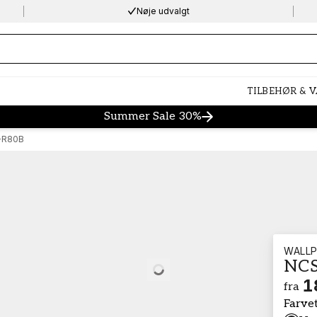
Nøje udvalgt
ng…
TILBEHØR & 
Summer Sale 30%
-R80B
WALLP
NCS
Loading…
1
fra
Farve