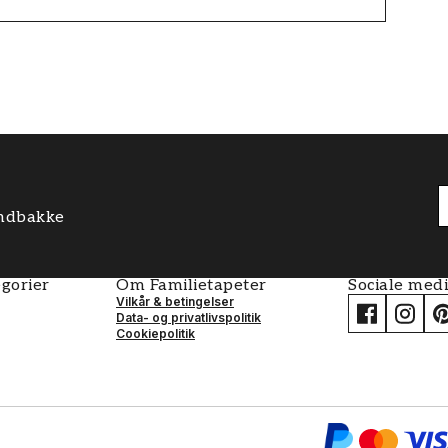
 indbakke
gorier
Om Familietapeter
Sociale med
Vilkår & betingelser
Data- og privatlivspolitik
Cookiepolitik