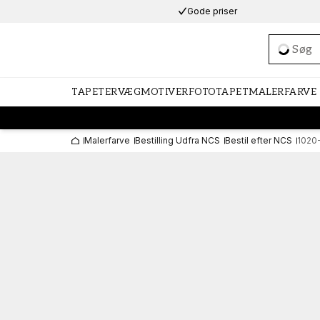
Gode priser
Loadi
TAPETER
VÆGMOTIVER
FOTOTAPET
MALERFARVE
Malerfarve
Bestilling Udfra NCS
Bestil efter NCS
1020