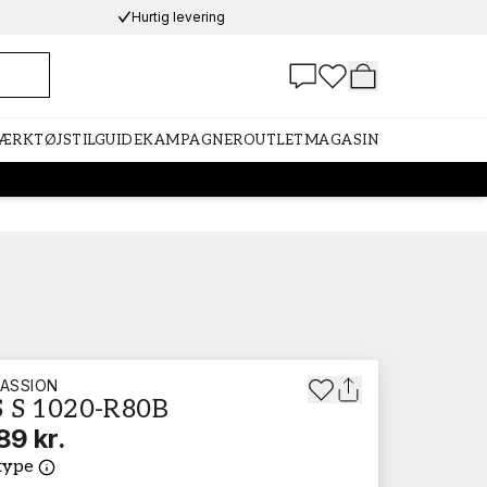
Hurtig levering
VÆRKTØJ
STILGUIDE
KAMPAGNER
OUTLET
MAGASIN
ASSION
 S 1020-R80B
89 kr.
type