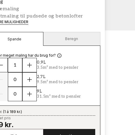
g
æmaling
tmaling til pudsede og betonlofter
ERE MULIGHEDER
Beregn
Spande
r meget maling har du brug for?
0,9L
3.5m² med to pensler
2,7L
9.5m² med to pensler
9L
31.5m² med to pensler
r.
(
1 á 189 kr.
)
t pris
9 kr.