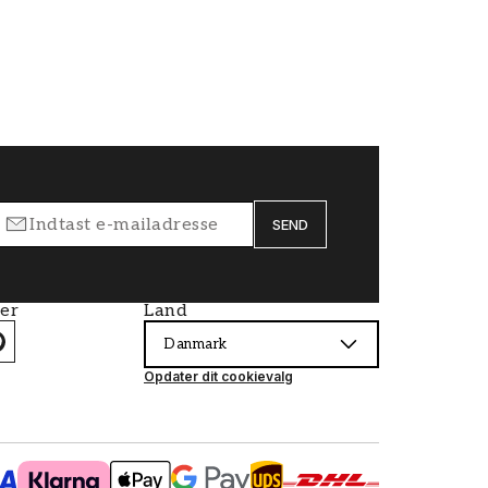
SEND
ier
Land
Danmark
Opdater dit cookievalg