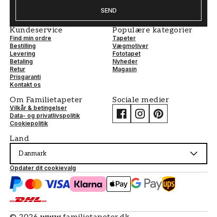
SEND
Kundeservice
Populære kategorier
Find min ordre
Tapeter
Bestilling
Vægmotiver
Levering
Fototapet
Betaling
Nyheder
Retur
Magasin
Prisgaranti
Kontakt os
Om Familietapeter
Sociale medier
Vilkår & betingelser
Data- og privatlivspolitik
Cookiepolitik
Land
Danmark
Opdater dit cookievalg