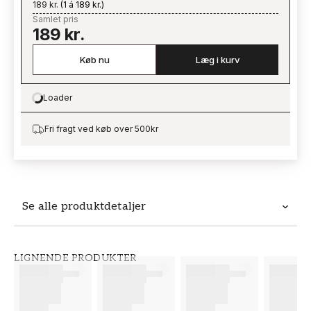
189 kr.
(
1 á 189 kr.
)
Samlet pris
189 kr.
Køb nu
Læg i kurv
Loader
Loading…
Fri fragt ved køb over 500kr
Se alle produktdetaljer
Produktdetaljer
LIGNENDE PRODUKTER
VARENUMMER
BRAND
FT38-000-W0000
Wallpassion