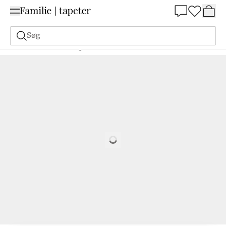
Summer Sale 30%
Søg
Malerfarve
Bestilling Udfra NCS
Bestil efter NCS
1050-G20Y
Loading…