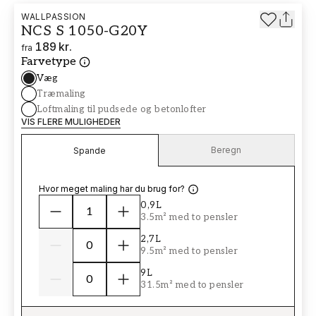
WALLPASSION
NCS S 1050-G20Y
189 kr.
fra
Farvetype
Væg
Træmaling
Loftmaling til pudsede og betonlofter
VIS FLERE MULIGHEDER
Beregn
Spande
Hvor meget maling har du brug for?
0,9L
3.5m² med to pensler
2,7L
9.5m² med to pensler
9L
31.5m² med to pensler