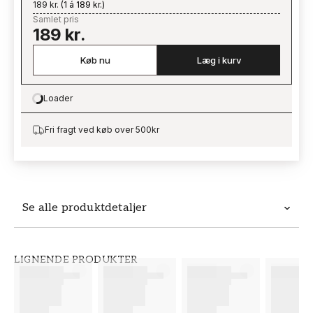
189 kr.
(
1 á 189 kr.
)
Samlet pris
189 kr.
Køb nu
Læg i kurv
Loader
Loading…
Fri fragt ved køb over 500kr
Se alle produktdetaljer
Produktdetaljer
LIGNENDE PRODUKTER
VARENUMMER
BRAND
FT38-000-W0000
Wallpassion