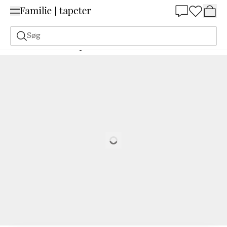
Summer Sale 30%
Søg
Malerfarve
Bestilling Udfra NCS
Bestil efter NCS
1060-G70Y
Loading…