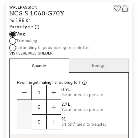
WALLPASSION
NCS S 1060-G70Y
189 kr.
fra
Farvetype
Væg
Træmaling
Loftmaling til pudsede og betonlofter
VIS FLERE MULIGHEDER
Beregn
Spande
Hvor meget maling har du brug for?
0,9L
3.5m² med to pensler
2,7L
9.5m² med to pensler
9L
31.5m² med to pensler