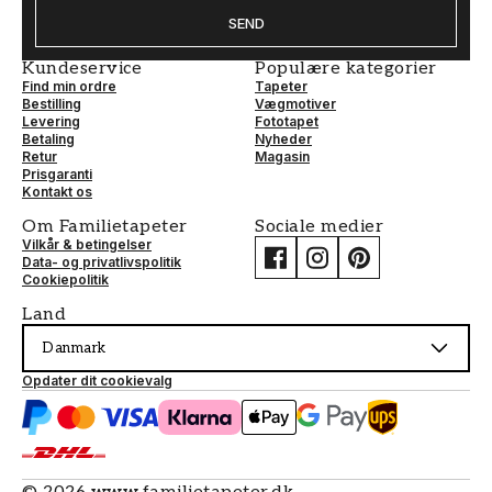
SEND
Kundeservice
Populære kategorier
Find min ordre
Tapeter
Bestilling
Vægmotiver
Levering
Fototapet
Betaling
Nyheder
Retur
Magasin
Prisgaranti
Kontakt os
Om Familietapeter
Sociale medier
Vilkår & betingelser
Data- og privatlivspolitik
Cookiepolitik
Land
Danmark
Opdater dit cookievalg