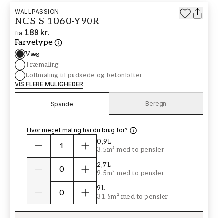
WALLPASSION
NCS S 1060-Y90R
189 kr.
fra
Farvetype
Væg
Træmaling
Loftmaling til pudsede og betonlofter
VIS FLERE MULIGHEDER
Beregn
Spande
Hvor meget maling har du brug for?
0,9L
3.5m² med to pensler
2,7L
9.5m² med to pensler
9L
31.5m² med to pensler