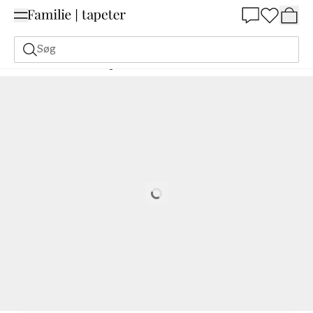
Summer Sale 30%
Søg
Malerfarve
Bestilling Udfra NCS
Bestil efter NCS
1060-Y90R
Loading…