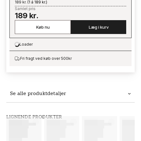
189 kr.
(
1 á 189 kr.
)
Samlet pris
189 kr.
Køb nu
Læg i kurv
Loader
Loading…
Fri fragt ved køb over 500kr
Se alle produktdetaljer
Produktdetaljer
LIGNENDE PRODUKTER
VARENUMMER
BRAND
FT38-000-W0000
Wallpassion