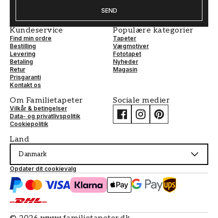
SEND
Kundeservice
Populære kategorier
Find min ordre
Tapeter
Bestilling
Vægmotiver
Levering
Fototapet
Betaling
Nyheder
Retur
Magasin
Prisgaranti
Kontakt os
Om Familietapeter
Sociale medier
Vilkår & betingelser
Data- og privatlivspolitik
Cookiepolitik
Land
Danmark
Opdater dit cookievalg