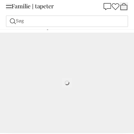
Summer Sale 30%
Søg
Malerfarve
Bestilling Udfra NCS
Bestil efter NCS
1070-G90Y
Loading…