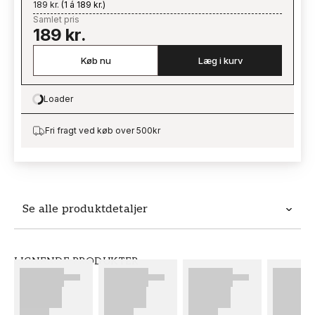
189 kr.
(
1 á 189 kr.
)
Samlet pris
189 kr.
Køb nu
Læg i kurv
Loader
Loading…
Fri fragt ved køb over 500kr
Se alle produktdetaljer
Produktdetaljer
LIGNENDE PRODUKTER
VARENUMMER
BRAND
FT38-000-W0000
Wallpassion