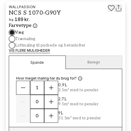
WALLPASSION
NCS S 1070-G90Y
189 kr.
fra
Farvetype
Væg
Træmaling
Loftmaling til pudsede og betonlofter
VIS FLERE MULIGHEDER
Beregn
Spande
Hvor meget maling har du brug for?
0,9L
3.5m² med to pensler
2,7L
9.5m² med to pensler
9L
31.5m² med to pensler