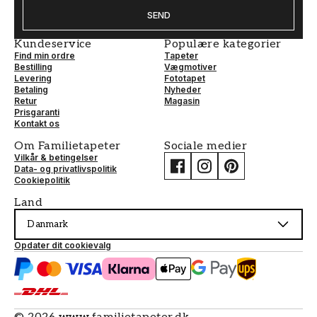
SEND
Kundeservice
Populære kategorier
Find min ordre
Tapeter
Bestilling
Vægmotiver
Levering
Fototapet
Betaling
Nyheder
Retur
Magasin
Prisgaranti
Kontakt os
Om Familietapeter
Sociale medier
Vilkår & betingelser
Data- og privatlivspolitik
Cookiepolitik
Land
Danmark
Opdater dit cookievalg