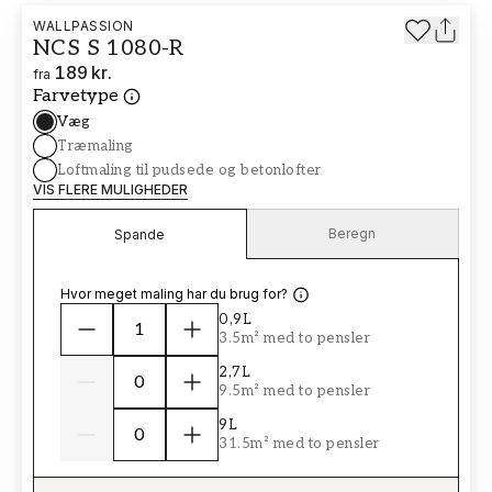
WALLPASSION
NCS S 1080-R
189 kr.
fra
Farvetype
Væg
Træmaling
Loftmaling til pudsede og betonlofter
VIS FLERE MULIGHEDER
Beregn
Spande
Hvor meget maling har du brug for?
0,9L
3.5m² med to pensler
2,7L
9.5m² med to pensler
9L
31.5m² med to pensler