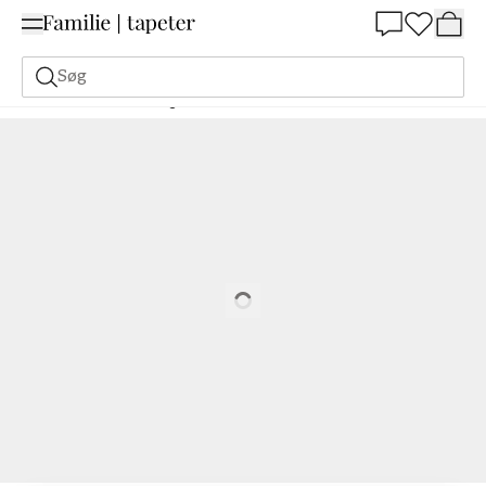
Summer Sale 30%
Søg
Malerfarve
Bestilling Udfra NCS
Bestil efter NCS
1080-R
Loading…