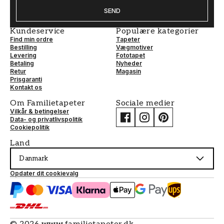
SEND
Kundeservice
Populære kategorier
Find min ordre
Tapeter
Bestilling
Vægmotiver
Levering
Fototapet
Betaling
Nyheder
Retur
Magasin
Prisgaranti
Kontakt os
Om Familietapeter
Sociale medier
Vilkår & betingelser
Data- og privatlivspolitik
Cookiepolitik
Land
Danmark
Opdater dit cookievalg