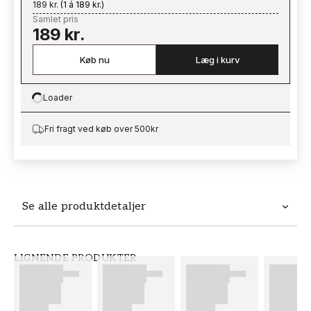
189 kr.
(
1 á 189 kr.
)
Samlet pris
189 kr.
Køb nu
Læg i kurv
Loader
Loading…
Fri fragt ved køb over 500kr
Se alle produktdetaljer
Produktdetaljer
LIGNENDE PRODUKTER
VARENUMMER
BRAND
FT38-000-W0000
Wallpassion