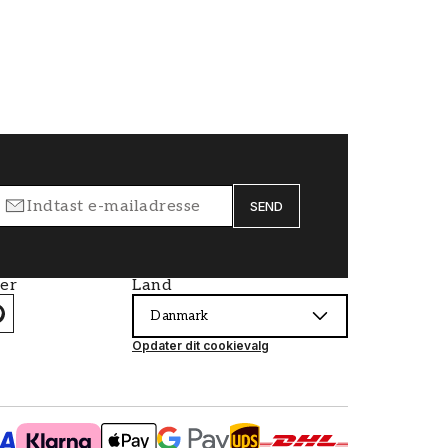
SEND
ier
Land
Danmark
Opdater dit cookievalg