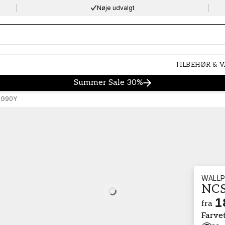
Nøje udvalgt
ng…
TILBEHØR & 
Summer Sale 30%
-G90Y
WALLP
NCS
Loading…
1
fra
Farve