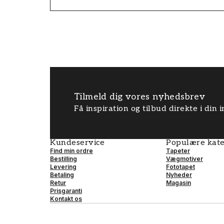
Tilmeld dig vores nyhedsbrev
Få inspiration og tilbud direkte i din
Kundeservice
Populære kate
Find min ordre
Tapeter
Bestilling
Vægmotiver
Levering
Fototapet
Betaling
Nyheder
Retur
Magasin
Prisgaranti
Kontakt os