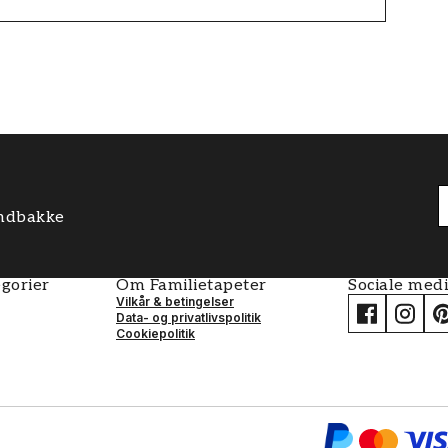
 indbakke
gorier
Om Familietapeter
Sociale med
Vilkår & betingelser
Data- og privatlivspolitik
Cookiepolitik