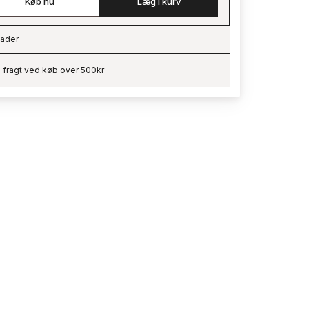
Køb nu
Læg i kurv
ader
ading…
i fragt ved køb over 500kr