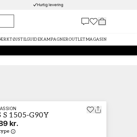
Hurtig levering
VÆRKTØJ
STILGUIDE
KAMPAGNER
OUTLET
MAGASIN
ASSION
 S 1505-G90Y
89 kr.
type