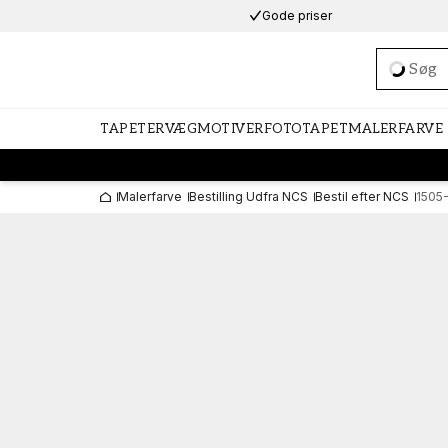
Gode priser
Loadi
TAPETER
VÆGMOTIVER
FOTOTAPET
MALERFARVE
Malerfarve
Bestilling Udfra NCS
Bestil efter NCS
1505