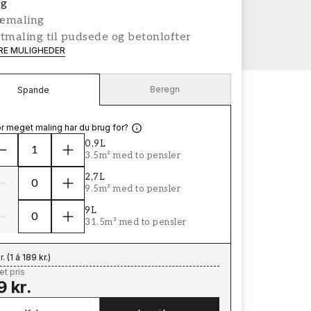
g
æmaling
tmaling til pudsede og betonlofter
ERE MULIGHEDER
Beregn
Spande
r meget maling har du brug for?
0,9L
3.5m² med to pensler
2,7L
9.5m² med to pensler
9L
31.5m² med to pensler
r.
(
1 á 189 kr.
)
t pris
9 kr.