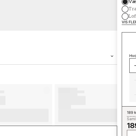
Væ
Tr
Lof
VIS FL
Hvo
BRAND
Wallpassion
189 k
Samle
18