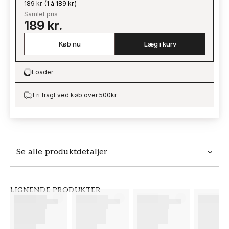
189 kr.
(
1 á 189 kr.
)
Samlet pris
189 kr.
Køb nu
Læg i kurv
Loader
Loading…
Fri fragt ved køb over 500kr
Se alle produktdetaljer
Produktdetaljer
LIGNENDE PRODUKTER
VARENUMMER
BRAND
FT38-000-W0000
Wallpassion