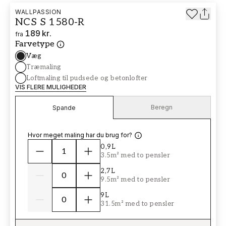
WALLPASSION
NCS S 1580-R
189 kr.
fra
Farvetype
Væg
Træmaling
Loftmaling til pudsede og betonlofter
VIS FLERE MULIGHEDER
Beregn
Spande
Hvor meget maling har du brug for?
0,9L
3.5m² med to pensler
2,7L
9.5m² med to pensler
9L
31.5m² med to pensler