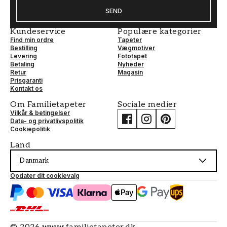
SEND
Kundeservice
Populære kategorier
Find min ordre
Tapeter
Bestilling
Vægmotiver
Levering
Fototapet
Betaling
Nyheder
Retur
Magasin
Prisgaranti
Kontakt os
Om Familietapeter
Sociale medier
Vilkår & betingelser
Data- og privatlivspolitik
Cookiepolitik
Land
Danmark
Opdater dit cookievalg