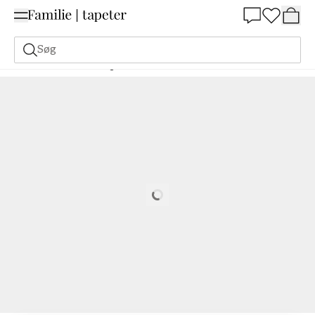
Summer Sale 30%
Søg
Malerfarve
Bestilling Udfra NCS
Bestil efter NCS
1580-R
Loading…