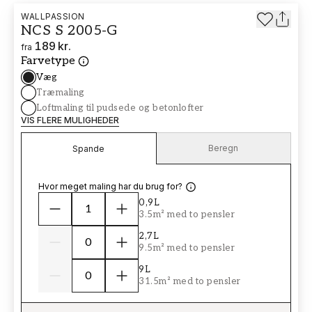
WALLPASSION
NCS S 2005-G
189 kr.
fra
Farvetype
Væg
Træmaling
Loftmaling til pudsede og betonlofter
VIS FLERE MULIGHEDER
Beregn
Spande
Hvor meget maling har du brug for?
0,9L
3.5m² med to pensler
2,7L
9.5m² med to pensler
9L
31.5m² med to pensler