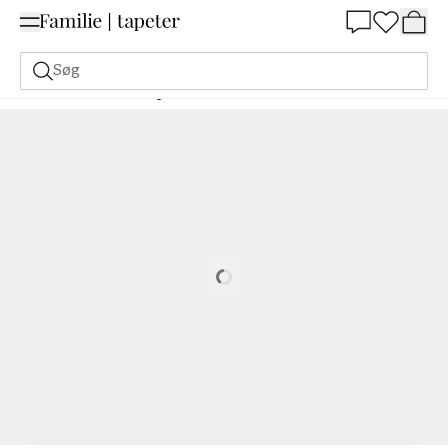
Summer Sale 30%
Søg
Malerfarve
Bestilling Udfra NCS
Bestil efter NCS
2005-G
Loading…