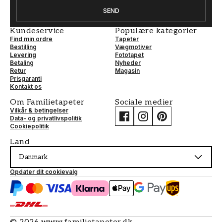
SEND
Kundeservice
Populære kategorier
Find min ordre
Tapeter
Bestilling
Vægmotiver
Levering
Fototapet
Betaling
Nyheder
Retur
Magasin
Prisgaranti
Kontakt os
Om Familietapeter
Sociale medier
Vilkår & betingelser
Data- og privatlivspolitik
Cookiepolitik
Land
Danmark
Opdater dit cookievalg