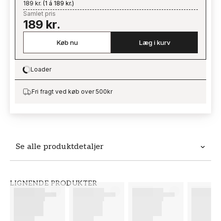
189 kr.
(
1 á 189 kr.
)
Samlet pris
189 kr.
Køb nu
Læg i kurv
Loader
Loading…
Fri fragt ved køb over 500kr
Se alle produktdetaljer
Produktdetaljer
LIGNENDE PRODUKTER
VARENUMMER
BRAND
FT38-000-W0000
Wallpassion