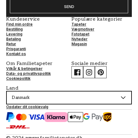
SEND
Kundeservice
Populære kategorier
Find min ordre
Tapeter
Bestilling
Vægmotiver
Levering
Fototapet
Betaling
Nyheder
Retur
Magasin
Prisgaranti
Kontakt os
Om Familietapeter
Sociale medier
Vilkår & betingelser
Data- og privatlivspolitik
Cookiepolitik
Land
Danmark
Opdater dit cookievalg