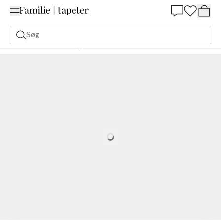
Summer Sale 30%
Søg
Malerfarve
Bestilling Udfra NCS
Bestil efter NCS
2005-G50Y
Loading…