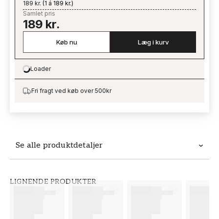
189 kr.
(
1 á 189 kr.
)
Samlet pris
189 kr.
Køb nu
Læg i kurv
Loader
Loading…
Fri fragt ved køb over 500kr
Se alle produktdetaljer
Produktdetaljer
LIGNENDE PRODUKTER
VARENUMMER
BRAND
FT38-000-W0000
Wallpassion