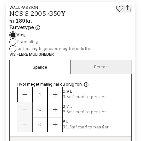
WALLPASSION
NCS S 2005-G50Y
189 kr.
fra
Farvetype
Væg
Træmaling
Loftmaling til pudsede og betonlofter
VIS FLERE MULIGHEDER
Beregn
Spande
Hvor meget maling har du brug for?
0,9L
3.5m² med to pensler
2,7L
9.5m² med to pensler
9L
31.5m² med to pensler