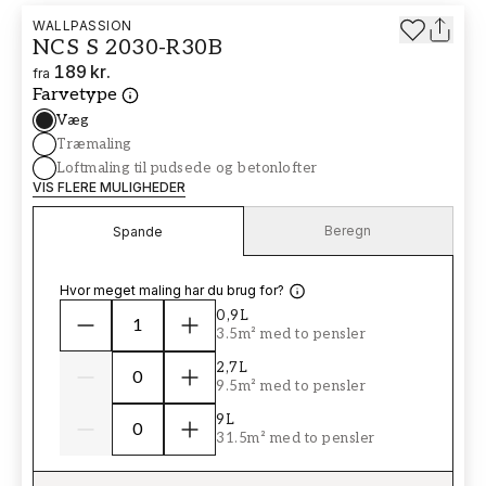
WALLPASSION
NCS S 2030-R30B
189 kr.
fra
Farvetype
Væg
Træmaling
Loftmaling til pudsede og betonlofter
VIS FLERE MULIGHEDER
Beregn
Spande
Hvor meget maling har du brug for?
0,9L
3.5m² med to pensler
2,7L
9.5m² med to pensler
9L
31.5m² med to pensler