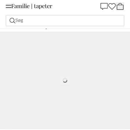
Summer Sale 30%
Søg
Malerfarve
Bestilling Udfra NCS
Bestil efter NCS
2030-R30B
Loading…