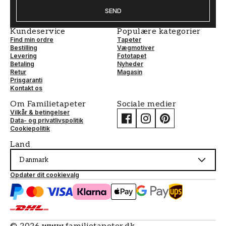
SEND
Kundeservice
Populære kategorier
Find min ordre
Tapeter
Bestilling
Vægmotiver
Levering
Fototapet
Betaling
Nyheder
Retur
Magasin
Prisgaranti
Kontakt os
Om Familietapeter
Sociale medier
Vilkår & betingelser
Data- og privatlivspolitik
Cookiepolitik
Land
Danmark
Opdater dit cookievalg