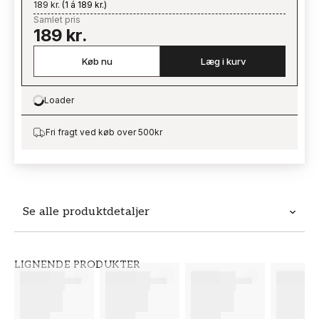
189 kr.
(
1 á 189 kr.
)
Samlet pris
189 kr.
Køb nu
Læg i kurv
Loader
Loading…
Fri fragt ved køb over 500kr
Se alle produktdetaljer
Produktdetaljer
LIGNENDE PRODUKTER
VARENUMMER
BRAND
FT38-000-W0000
Wallpassion