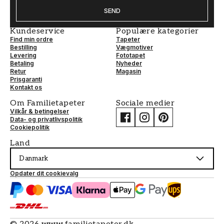
SEND
Kundeservice
Populære kategorier
Find min ordre
Tapeter
Bestilling
Vægmotiver
Levering
Fototapet
Betaling
Nyheder
Retur
Magasin
Prisgaranti
Kontakt os
Om Familietapeter
Sociale medier
Vilkår & betingelser
Data- og privatlivspolitik
Cookiepolitik
Land
Danmark
Opdater dit cookievalg