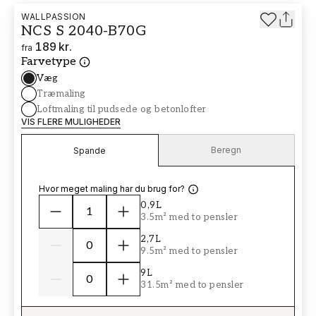
WALLPASSION
NCS S 2040-B70G
189 kr.
fra
Farvetype
Væg
Træmaling
Loftmaling til pudsede og betonlofter
VIS FLERE MULIGHEDER
Beregn
Spande
Hvor meget maling har du brug for?
0,9L
3.5m² med to pensler
2,7L
9.5m² med to pensler
9L
31.5m² med to pensler