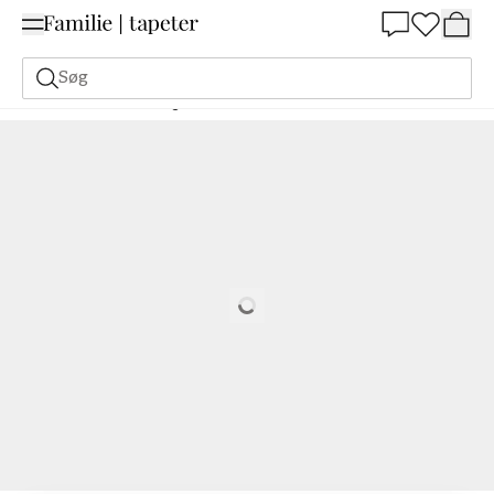
Summer Sale 30%
Søg
Malerfarve
Bestilling Udfra NCS
Bestil efter NCS
2040-B70G
Loading…