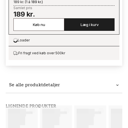
189 kr.
(
1 á 189 kr.
)
Samlet pris
189 kr.
Køb nu
Læg i kurv
Loader
Loading…
Fri fragt ved køb over 500kr
Se alle produktdetaljer
Produktdetaljer
LIGNENDE PRODUKTER
VARENUMMER
BRAND
FT38-000-W0000
Wallpassion