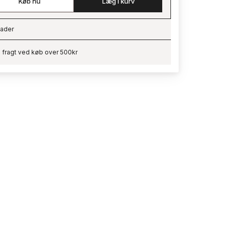
Køb nu
Læg i kurv
ader
ading…
i fragt ved køb over 500kr