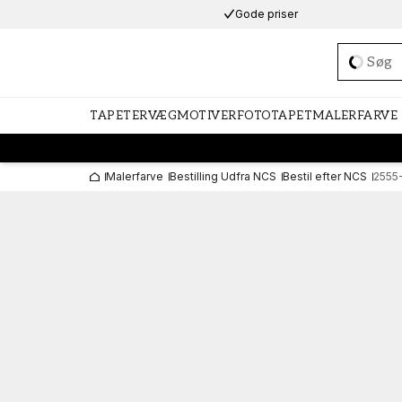
Gode priser
Loadi
TAPETER
VÆGMOTIVER
FOTOTAPET
MALERFARVE
Malerfarve
Bestilling Udfra NCS
Bestil efter NCS
2555