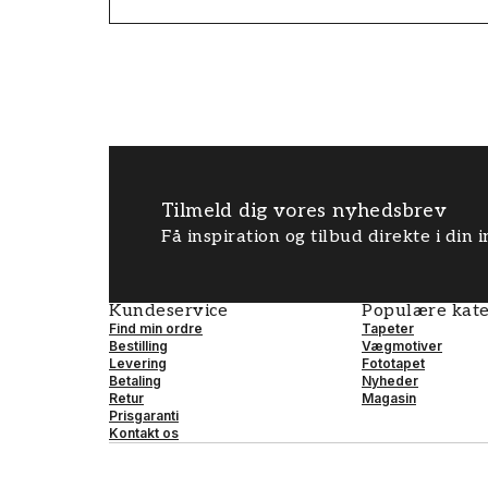
Tilmeld dig vores nyhedsbrev
Få inspiration og tilbud direkte i din
Kundeservice
Populære kate
Find min ordre
Tapeter
Bestilling
Vægmotiver
Levering
Fototapet
Betaling
Nyheder
Retur
Magasin
Prisgaranti
Kontakt os