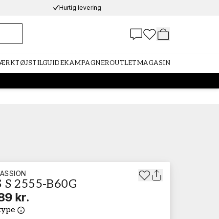
Hurtig levering
VÆRKTØJ
STILGUIDE
KAMPAGNER
OUTLET
MAGASIN
ASSION
 S 2555-B60G
89 kr.
type