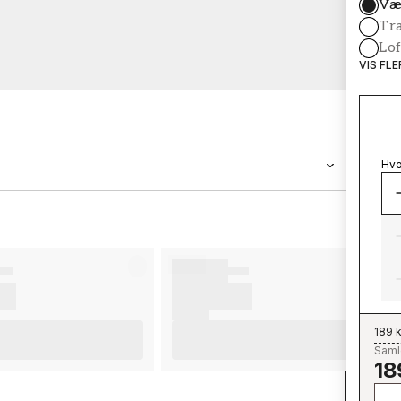
Væ
Tr
Lof
VIS FL
Hvo
BRAND
Wallpassion
189 k
Samle
18