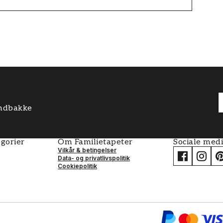
 indbakke
gorier
Om Familietapeter
Sociale med
Vilkår & betingelser
Data- og privatlivspolitik
Cookiepolitik