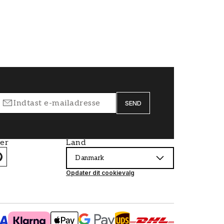
SEND
ier
Land
Danmark
Opdater dit cookievalg