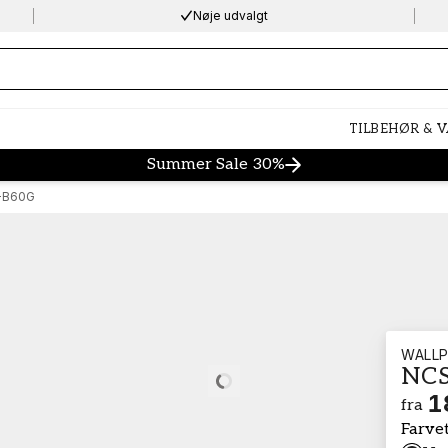
Nøje udvalgt
ng…
TILBEHØR & 
Summer Sale 30%
-B60G
WALLP
NCS
Loading…
1
fra
Farve