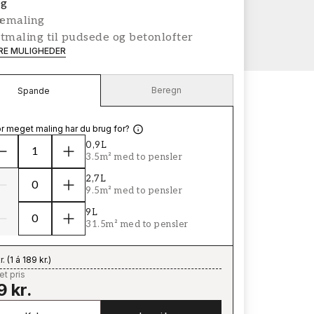
g
æmaling
tmaling til pudsede og betonlofter
ERE MULIGHEDER
Beregn
Spande
r meget maling har du brug for?
0,9L
3.5m² med to pensler
2,7L
9.5m² med to pensler
9L
31.5m² med to pensler
r.
(
1 á 189 kr.
)
t pris
9 kr.