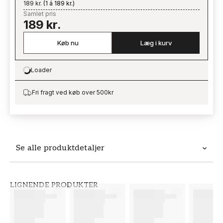
189 kr.
(
1 á 189 kr.
)
Samlet pris
189 kr.
Køb nu
Læg i kurv
Loader
Loading…
Fri fragt ved køb over 500kr
Se alle produktdetaljer
Produktdetaljer
LIGNENDE PRODUKTER
VARENUMMER
BRAND
FT38-000-W0000
Wallpassion