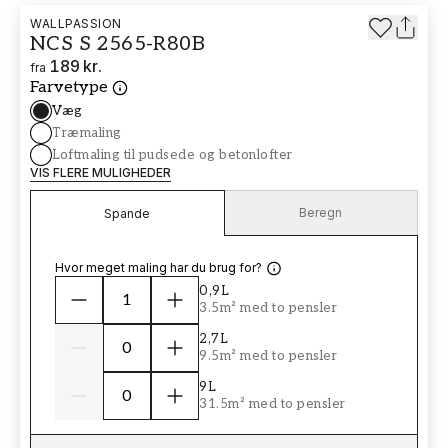
WALLPASSION
NCS S 2565-R80B
189 kr.
fra
Farvetype
Væg
Træmaling
Loftmaling til pudsede og betonlofter
VIS FLERE MULIGHEDER
Beregn
Spande
Hvor meget maling har du brug for?
0,9L
3.5m² med to pensler
2,7L
9.5m² med to pensler
9L
31.5m² med to pensler