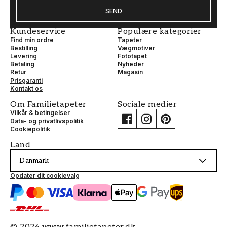
SEND
Kundeservice
Populære kategorier
Find min ordre
Tapeter
Bestilling
Vægmotiver
Levering
Fototapet
Betaling
Nyheder
Retur
Magasin
Prisgaranti
Kontakt os
Om Familietapeter
Sociale medier
Vilkår & betingelser
Data- og privatlivspolitik
Cookiepolitik
Land
Danmark
Opdater dit cookievalg