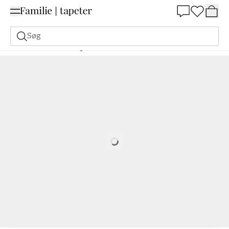
Summer Sale 30%
Søg
Malerfarve
Bestilling Udfra NCS
Bestil efter NCS
2565-R80B
Loading…