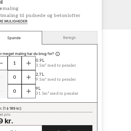
g
æmaling
tmaling til pudsede og betonlofter
ERE MULIGHEDER
Beregn
Spande
r meget maling har du brug for?
0,9L
3.5m² med to pensler
2,7L
9.5m² med to pensler
9L
31.5m² med to pensler
r.
(
1 á 189 kr.
)
t pris
9 kr.