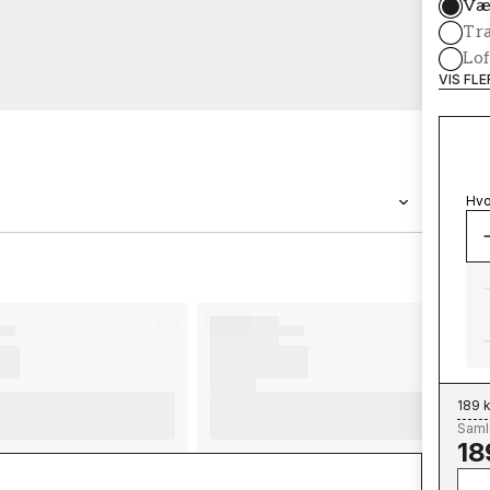
Væ
Tr
Lof
VIS FL
Hvo
BRAND
Wallpassion
189 k
Samle
18