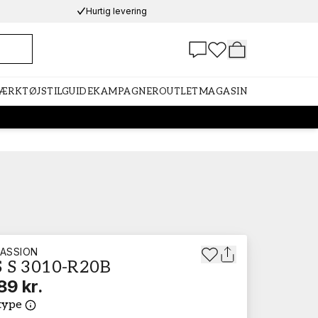
Hurtig levering
VÆRKTØJ
STILGUIDE
KAMPAGNER
OUTLET
MAGASIN
ASSION
 S 3010-R20B
89 kr.
type