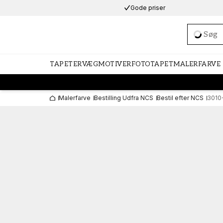
Gode priser
Loadi
TAPETER
VÆGMOTIVER
FOTOTAPET
MALERFARVE
Malerfarve
Bestilling Udfra NCS
Bestil efter NCS
3010