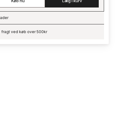
Køb nu
Læg i kurv
ader
ading…
i fragt ved køb over 500kr