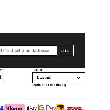
SEND
ier
Land
Danmark
Opdater dit cookievalg