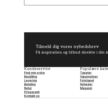
Tilmeld dig vores nyhedsbrev
Få inspiration og tilbud direkte i din
Kundeservice
Populære kate
Find min ordre
Tapeter
Bestilling
Vægmotiver
Levering
Fototapet
Betaling
Nyheder
Retur
Magasin
Prisgaranti
Kontakt os