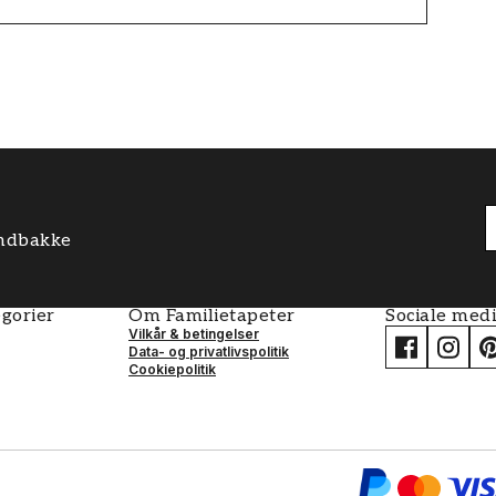
 indbakke
gorier
Om Familietapeter
Sociale med
Vilkår & betingelser
Data- og privatlivspolitik
Cookiepolitik