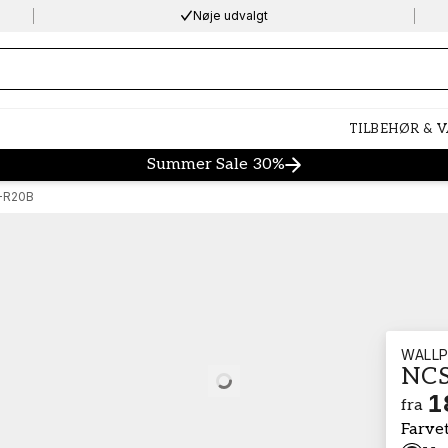
Nøje udvalgt
ng…
TILBEHØR & 
Summer Sale 30%
-R20B
WALLP
NCS
Loading…
1
fra
Farve