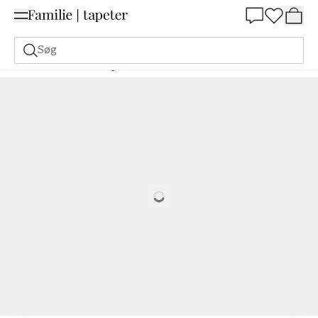
Summer Sale 30%
Søg
Malerfarve
Bestilling Udfra NCS
Bestil efter NCS
3060-G90Y
Loading…