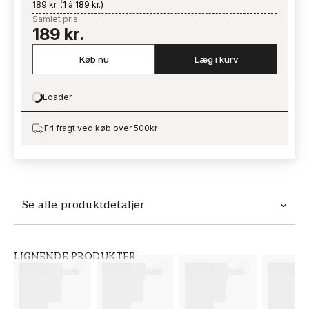
189 kr.
(
1 á 189 kr.
)
Samlet pris
189 kr.
Køb nu
Læg i kurv
Loader
Loading…
Fri fragt ved køb over 500kr
Se alle produktdetaljer
Produktdetaljer
LIGNENDE PRODUKTER
VARENUMMER
BRAND
FT38-000-W0000
Wallpassion