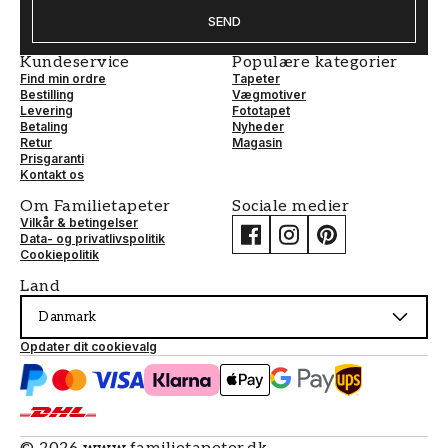
SEND
Kundeservice
Populære kategorier
Find min ordre
Tapeter
Bestilling
Vægmotiver
Levering
Fototapet
Betaling
Nyheder
Retur
Magasin
Prisgaranti
Kontakt os
Om Familietapeter
Sociale medier
Vilkår & betingelser
Data- og privatlivspolitik
Cookiepolitik
Land
Danmark
Opdater dit cookievalg