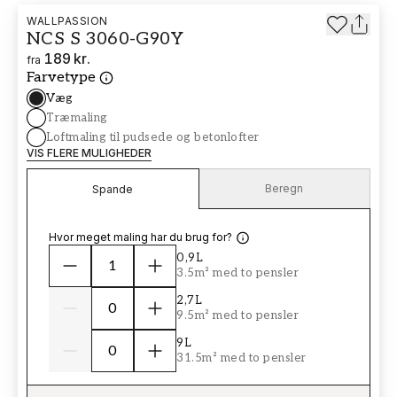
WALLPASSION
NCS S 3060-G90Y
189 kr.
fra
Farvetype
Væg
Træmaling
Loftmaling til pudsede og betonlofter
VIS FLERE MULIGHEDER
Beregn
Spande
Hvor meget maling har du brug for?
0,9L
3.5m² med to pensler
2,7L
9.5m² med to pensler
9L
31.5m² med to pensler