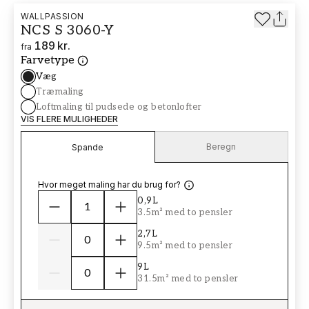
WALLPASSION
NCS S 3060-Y
189 kr.
fra
Farvetype
Væg
Træmaling
Loftmaling til pudsede og betonlofter
VIS FLERE MULIGHEDER
Beregn
Spande
Hvor meget maling har du brug for?
0,9L
3.5m² med to pensler
2,7L
9.5m² med to pensler
9L
31.5m² med to pensler