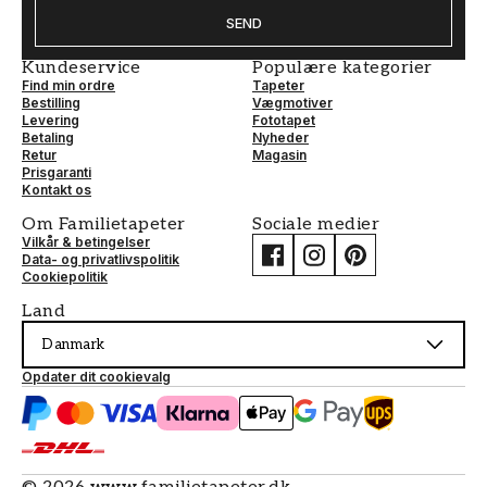
SEND
Kundeservice
Populære kategorier
Find min ordre
Tapeter
Bestilling
Vægmotiver
Levering
Fototapet
Betaling
Nyheder
Retur
Magasin
Prisgaranti
Kontakt os
Om Familietapeter
Sociale medier
Vilkår & betingelser
Data- og privatlivspolitik
Cookiepolitik
Land
Danmark
Opdater dit cookievalg