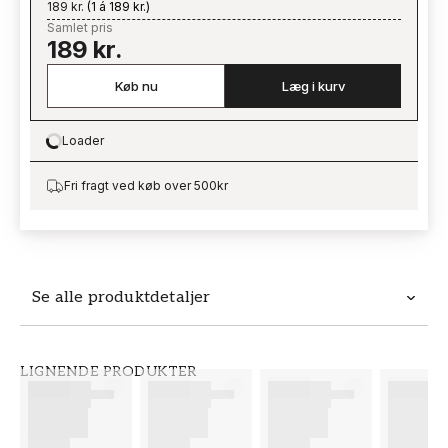
189 kr.
(
1 á 189 kr.
)
Samlet pris
189 kr.
Køb nu
Læg i kurv
Loader
Loading…
Fri fragt ved køb over 500kr
Se alle produktdetaljer
Produktdetaljer
LIGNENDE PRODUKTER
VARENUMMER
BRAND
FT38-000-W0000
Wallpassion