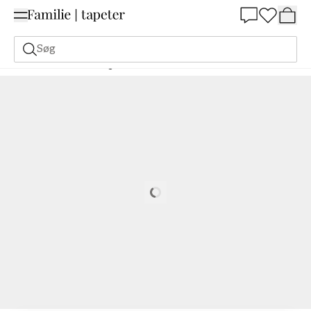
Summer Sale 30%
Søg
Malerfarve
Bestilling Udfra NCS
Bestil efter NCS
3060-Y
Loading…