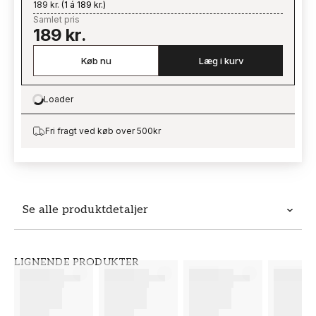
189 kr.
(
1 á 189 kr.
)
Samlet pris
189 kr.
Køb nu
Læg i kurv
Loader
Loading…
Fri fragt ved køb over 500kr
Se alle produktdetaljer
Produktdetaljer
LIGNENDE PRODUKTER
VARENUMMER
BRAND
FT38-000-W0000
Wallpassion