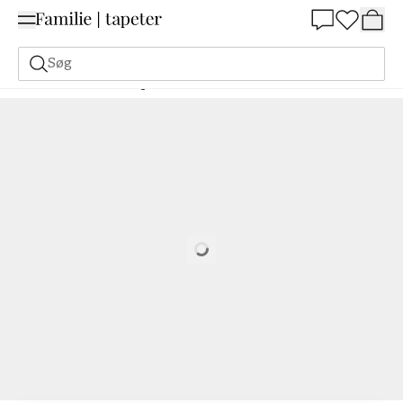
Summer Sale 30%
Søg
Malerfarve
Bestilling Udfra NCS
Bestil efter NCS
3560-Y20R
Loading…