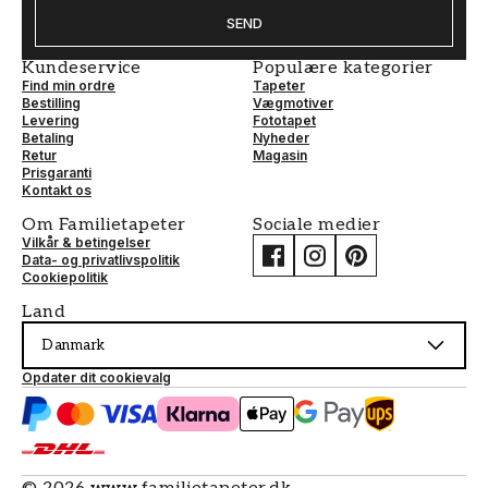
SEND
Kundeservice
Populære kategorier
Find min ordre
Tapeter
Bestilling
Vægmotiver
Levering
Fototapet
Betaling
Nyheder
Retur
Magasin
Prisgaranti
Kontakt os
Om Familietapeter
Sociale medier
Vilkår & betingelser
Data- og privatlivspolitik
Cookiepolitik
Land
Danmark
Opdater dit cookievalg