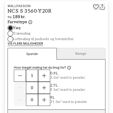
WALLPASSION
NCS S 3560-Y20R
189 kr.
fra
Farvetype
Væg
Træmaling
Loftmaling til pudsede og betonlofter
VIS FLERE MULIGHEDER
Beregn
Spande
Hvor meget maling har du brug for?
0,9L
3.5m² med to pensler
2,7L
9.5m² med to pensler
9L
31.5m² med to pensler