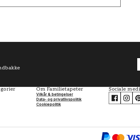
 indbakke
gorier
Om Familietapeter
Sociale med
Vilkår & betingelser
Data- og privatlivspolitik
Cookiepolitik