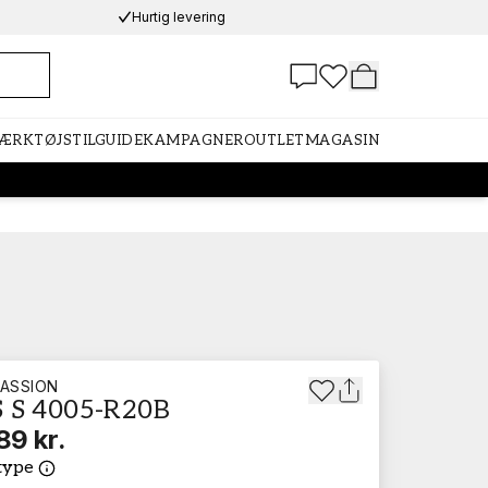
Hurtig levering
VÆRKTØJ
STILGUIDE
KAMPAGNER
OUTLET
MAGASIN
ASSION
 S 4005-R20B
89 kr.
type