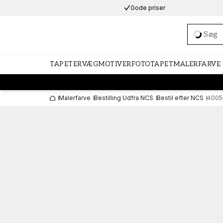
Gode priser
Loadi
TAPETER
VÆGMOTIVER
FOTOTAPET
MALERFARVE
Malerfarve
Bestilling Udfra NCS
Bestil efter NCS
4005