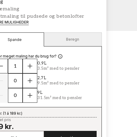
g
æmaling
tmaling til pudsede og betonlofter
ERE MULIGHEDER
Beregn
Spande
r meget maling har du brug for?
0,9L
3.5m² med to pensler
2,7L
9.5m² med to pensler
9L
31.5m² med to pensler
r.
(
1 á 189 kr.
)
t pris
9 kr.