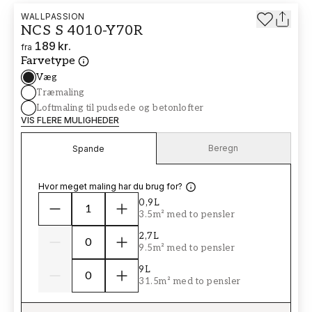
WALLPASSION
NCS S 4010-Y70R
189 kr.
fra
Farvetype
Væg
Træmaling
Loftmaling til pudsede og betonlofter
VIS FLERE MULIGHEDER
Beregn
Spande
Hvor meget maling har du brug for?
0,9L
3.5m² med to pensler
2,7L
9.5m² med to pensler
9L
31.5m² med to pensler