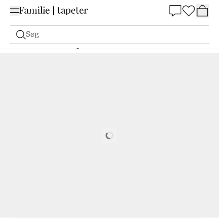
Summer Sale 30%
Søg
Malerfarve
Bestilling Udfra NCS
Bestil efter NCS
4010-Y70R
Loading…