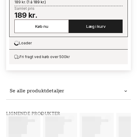
189 kr.
(
1 á 189 kr.
)
Samlet pris
189 kr.
Køb nu
Læg i kurv
Loader
Loading…
Fri fragt ved køb over 500kr
Se alle produktdetaljer
Produktdetaljer
LIGNENDE PRODUKTER
VARENUMMER
BRAND
FT38-000-W0000
Wallpassion