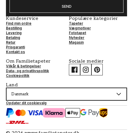
SEND
Kundeservice
Populære kategorier
Find min ordre
Tapeter
Bestilling
Vægmotiver
Levering
Fototapet
Betaling
Nyheder
Retur
Magasin
Prisgaranti
Kontakt os
Om Familietapeter
Sociale medier
Vilkår & betingelser
Data- og privatlivspolitik
Cookiepolitik
Land
Danmark
Opdater dit cookievalg