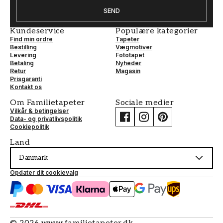
SEND
Kundeservice
Populære kategorier
Find min ordre
Tapeter
Bestilling
Vægmotiver
Levering
Fototapet
Betaling
Nyheder
Retur
Magasin
Prisgaranti
Kontakt os
Om Familietapeter
Sociale medier
Vilkår & betingelser
Data- og privatlivspolitik
Cookiepolitik
Land
Danmark
Opdater dit cookievalg