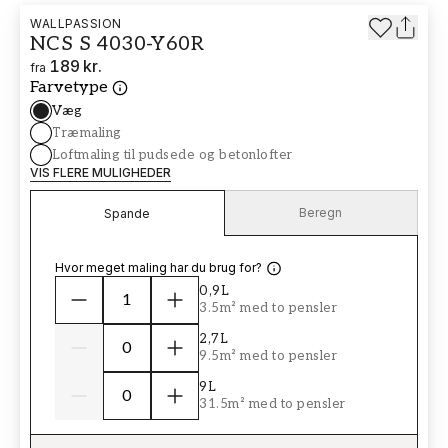
WALLPASSION
NCS S 4030-Y60R
189 kr.
fra
Farvetype
Væg
Træmaling
Loftmaling til pudsede og betonlofter
VIS FLERE MULIGHEDER
Beregn
Spande
Hvor meget maling har du brug for?
0,9L
3.5m² med to pensler
2,7L
9.5m² med to pensler
9L
31.5m² med to pensler