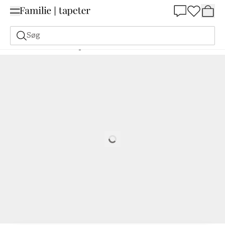
Summer Sale 30%
Søg
Malerfarve
Bestilling Udfra NCS
Bestil efter NCS
4030-Y60R
Loading…