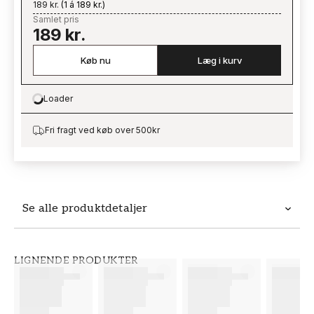
189 kr.
(
1 á 189 kr.
)
Samlet pris
189 kr.
Køb nu
Læg i kurv
Loader
Loading…
Fri fragt ved køb over 500kr
Se alle produktdetaljer
Produktdetaljer
LIGNENDE PRODUKTER
VARENUMMER
BRAND
FT38-000-W0000
Wallpassion