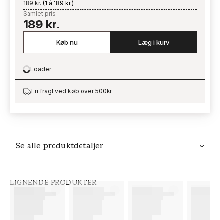
189 kr.
(
1 á 189 kr.
)
Samlet pris
189 kr.
Køb nu
Læg i kurv
Loader
Loading…
Fri fragt ved køb over 500kr
Se alle produktdetaljer
Produktdetaljer
LIGNENDE PRODUKTER
VARENUMMER
BRAND
FT38-000-W0000
Wallpassion