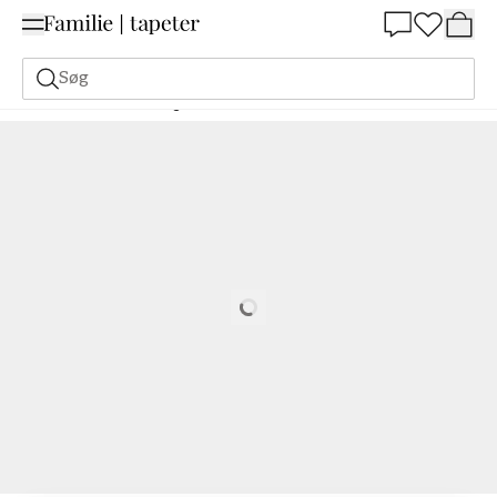
Summer Sale 30%
Søg
Malerfarve
Bestilling Udfra NCS
Bestil efter NCS
4030-Y70R
Loading…