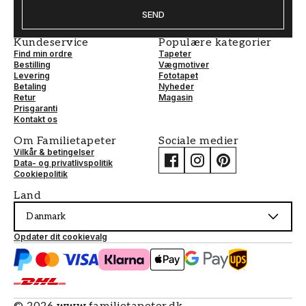
SEND
Kundeservice
Populære kategorier
Find min ordre
Tapeter
Bestilling
Vægmotiver
Levering
Fototapet
Betaling
Nyheder
Retur
Magasin
Prisgaranti
Kontakt os
Om Familietapeter
Sociale medier
Vilkår & betingelser
Data- og privatlivspolitik
Cookiepolitik
Land
Danmark
Opdater dit cookievalg