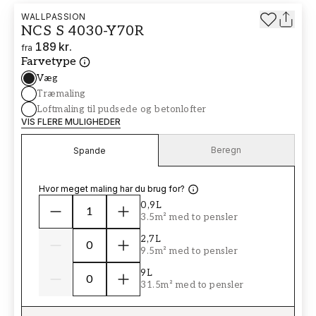
WALLPASSION
NCS S 4030-Y70R
189 kr.
fra
Farvetype
Væg
Træmaling
Loftmaling til pudsede og betonlofter
VIS FLERE MULIGHEDER
Beregn
Spande
Hvor meget maling har du brug for?
0,9L
3.5m² med to pensler
2,7L
9.5m² med to pensler
9L
31.5m² med to pensler