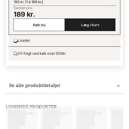
189 kr.
(
1 á 189 kr.
)
Samlet pris
189 kr.
Køb nu
Læg i kurv
Loader
Loading…
Fri fragt ved køb over 500kr
Se alle produktdetaljer
Produktdetaljer
LIGNENDE PRODUKTER
VARENUMMER
BRAND
FT38-000-W0000
Wallpassion