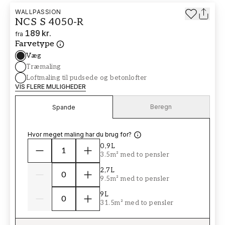
WALLPASSION
NCS S 4050-R
189 kr.
fra
Farvetype
Væg
Træmaling
Loftmaling til pudsede og betonlofter
VIS FLERE MULIGHEDER
Beregn
Spande
Hvor meget maling har du brug for?
0,9L
3.5m² med to pensler
2,7L
9.5m² med to pensler
9L
31.5m² med to pensler