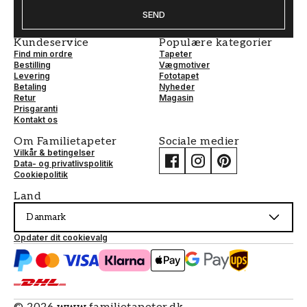
SEND
Kundeservice
Populære kategorier
Find min ordre
Tapeter
Bestilling
Vægmotiver
Levering
Fototapet
Betaling
Nyheder
Retur
Magasin
Prisgaranti
Kontakt os
Om Familietapeter
Sociale medier
Vilkår & betingelser
Data- og privatlivspolitik
Cookiepolitik
Land
Danmark
Opdater dit cookievalg