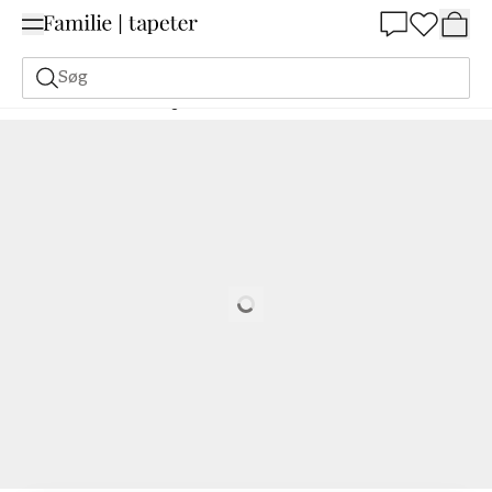
Summer Sale 30%
Søg
Malerfarve
Bestilling Udfra NCS
Bestil efter NCS
4050-R
Loading…