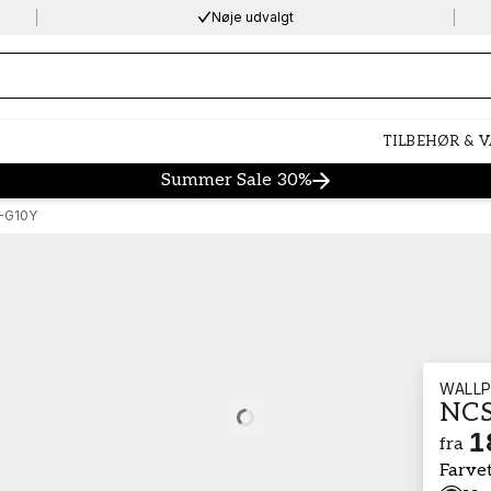
Nøje udvalgt
ng…
TILBEHØR & 
Summer Sale 30%
-G10Y
WALLP
NCS
Loading…
1
fra
Farve