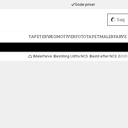
Gode priser
Loadi
TAPETER
VÆGMOTIVER
FOTOTAPET
MALERFARVE
Malerfarve
Bestilling Udfra NCS
Bestil efter NCS
5020