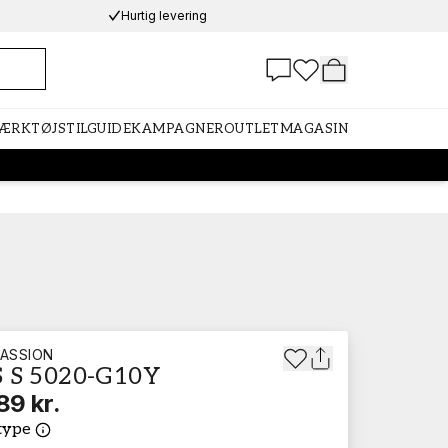
Hurtig levering
VÆRKTØJ
STILGUIDE
KAMPAGNER
OUTLET
MAGASIN
ASSION
 S 5020-G10Y
89 kr.
type