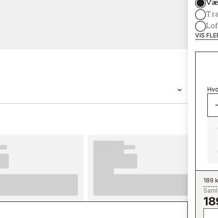
Væ
Tr
Lof
VIS FL
Hvo
BRAND
Wallpassion
189 k
Samle
18