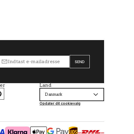
SEND
ier
Land
Danmark
Opdater dit cookievalg