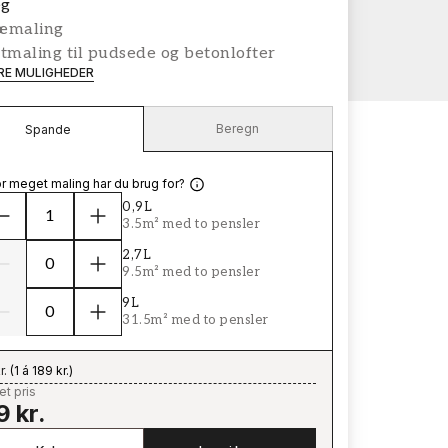
g
æmaling
tmaling til pudsede og betonlofter
ERE MULIGHEDER
Beregn
Spande
r meget maling har du brug for?
0,9L
3.5m² med to pensler
2,7L
9.5m² med to pensler
9L
31.5m² med to pensler
r.
(
1 á 189 kr.
)
t pris
9 kr.