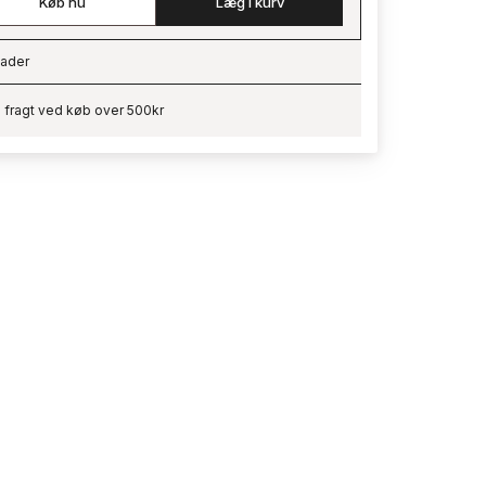
Køb nu
Læg i kurv
ader
ading…
i fragt ved køb over 500kr