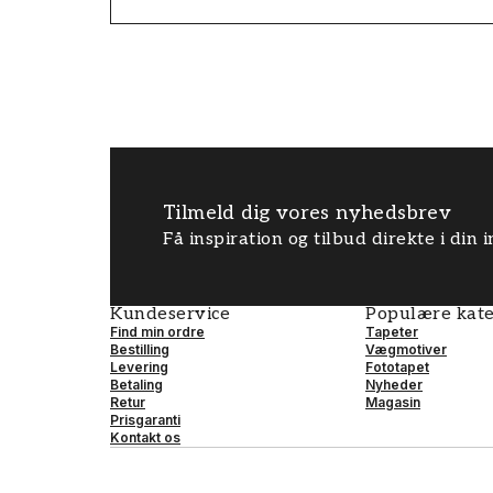
Tilmeld dig vores nyhedsbrev
Få inspiration og tilbud direkte i din
Kundeservice
Populære kate
Find min ordre
Tapeter
Bestilling
Vægmotiver
Levering
Fototapet
Betaling
Nyheder
Retur
Magasin
Prisgaranti
Kontakt os