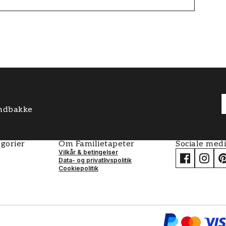
 indbakke
gorier
Om Familietapeter
Sociale med
Vilkår & betingelser
Data- og privatlivspolitik
Cookiepolitik