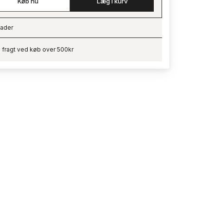
Køb nu
Læg i kurv
ader
ading…
i fragt ved køb over 500kr