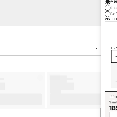
Væ
Tr
Lof
VIS FL
Hvo
BRAND
Wallpassion
189 k
Samle
18