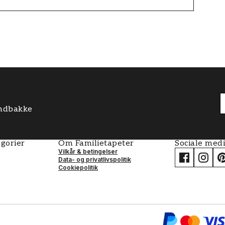
 indbakke
gorier
Om Familietapeter
Sociale med
Vilkår & betingelser
Data- og privatlivspolitik
Cookiepolitik