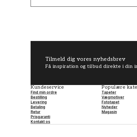
Tilmeld dig vores nyhedsbrev
Få inspiration og tilbud direkte i din
Kundeservice
Populære kate
Find min ordre
Tapeter
Bestilling
Vægmotiver
Levering
Fototapet
Betaling
Nyheder
Retur
Magasin
Prisgaranti
Kontakt os