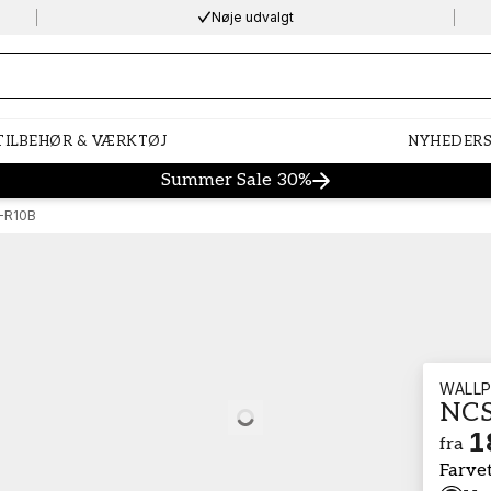
Nøje udvalgt
ng…
TILBEHØR & VÆRKTØJ
NYHEDER
Summer Sale 30%
-R10B
WALLP
NCS
Loading…
1
fra
Farve