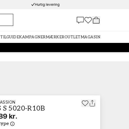
Hurtig levering
STILGUIDE
KAMPAGNER
MÆRKER
OUTLET
MAGASIN
ASSION
 S 5020-R10B
89 kr.
type