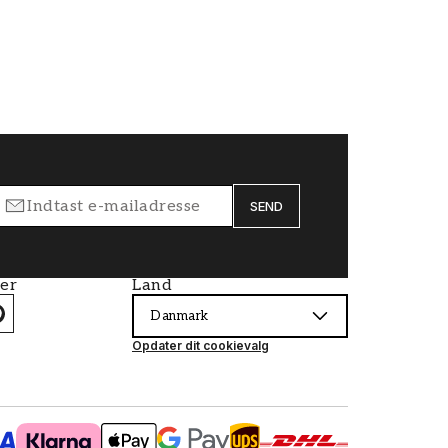
SEND
ier
Land
Danmark
Opdater dit cookievalg