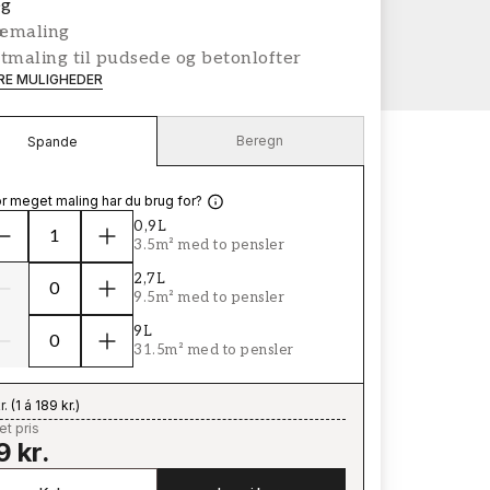
g
æmaling
tmaling til pudsede og betonlofter
ERE MULIGHEDER
Beregn
Spande
r meget maling har du brug for?
0,9L
3.5m² med to pensler
2,7L
9.5m² med to pensler
9L
31.5m² med to pensler
r.
(
1 á 189 kr.
)
t pris
9 kr.