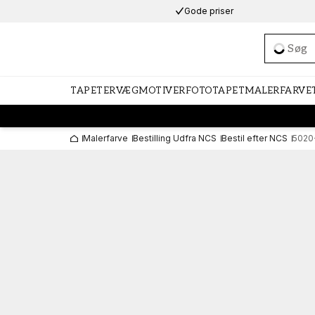
Gode priser
Loadi
TAPETER
VÆGMOTIVER
FOTOTAPET
MALERFARVE
Malerfarve
Bestilling Udfra NCS
Bestil efter NCS
5020