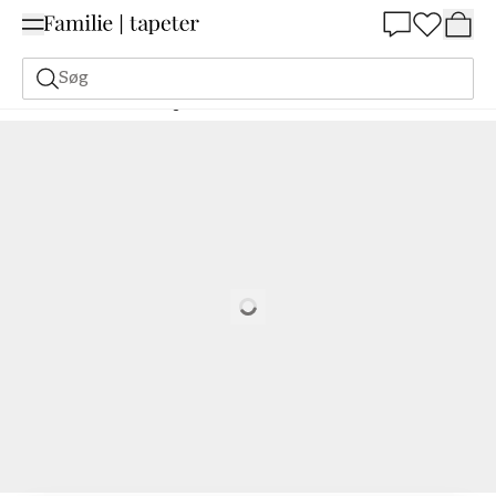
Summer Sale 30%
Søg
Malerfarve
Bestilling Udfra NCS
Bestil efter NCS
5030-B50G
Loading…