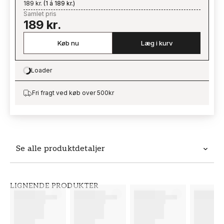
189 kr.
(
1 á 189 kr.
)
Samlet pris
189 kr.
Køb nu
Læg i kurv
Loader
Loading…
Fri fragt ved køb over 500kr
Se alle produktdetaljer
Produktdetaljer
LIGNENDE PRODUKTER
VARENUMMER
BRAND
FT38-000-W0000
Wallpassion