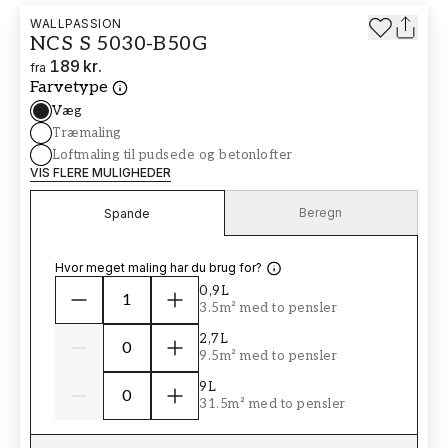
WALLPASSION
NCS S 5030-B50G
189 kr.
fra
Farvetype
Væg
Træmaling
Loftmaling til pudsede og betonlofter
VIS FLERE MULIGHEDER
Beregn
Spande
Hvor meget maling har du brug for?
0,9L
3.5m² med to pensler
2,7L
9.5m² med to pensler
9L
31.5m² med to pensler