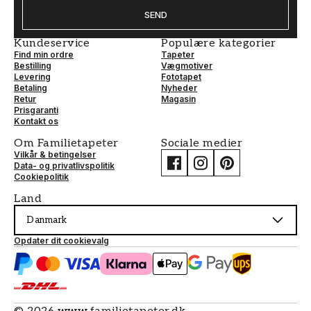
SEND
Kundeservice
Populære kategorier
Find min ordre
Tapeter
Bestilling
Vægmotiver
Levering
Fototapet
Betaling
Nyheder
Retur
Magasin
Prisgaranti
Kontakt os
Om Familietapeter
Sociale medier
Vilkår & betingelser
Data- og privatlivspolitik
Cookiepolitik
Land
Danmark
Opdater dit cookievalg