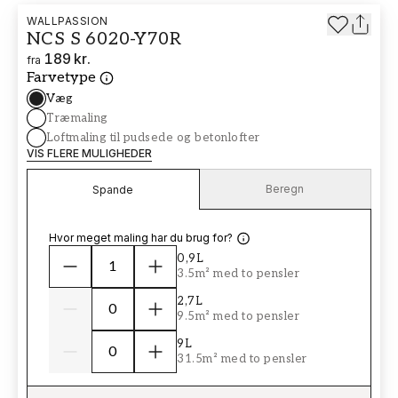
WALLPASSION
NCS S 6020-Y70R
189 kr.
fra
Farvetype
Væg
Træmaling
Loftmaling til pudsede og betonlofter
VIS FLERE MULIGHEDER
Beregn
Spande
Hvor meget maling har du brug for?
0,9L
3.5m² med to pensler
2,7L
9.5m² med to pensler
9L
31.5m² med to pensler