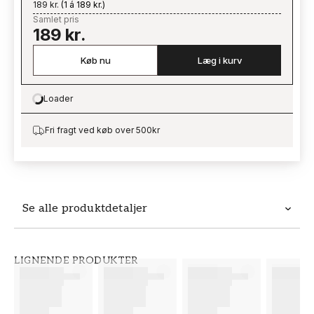
189 kr.
(
1 á 189 kr.
)
Samlet pris
189 kr.
Køb nu
Læg i kurv
Loader
Loading…
Fri fragt ved køb over 500kr
Se alle produktdetaljer
Produktdetaljer
LIGNENDE PRODUKTER
VARENUMMER
BRAND
FT38-000-W0000
Wallpassion