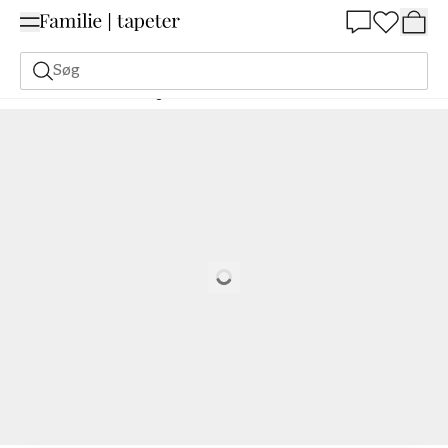
Summer Sale 30%
Søg
Malerfarve
Bestilling Udfra NCS
Bestil efter NCS
6020-Y70R
Loading…